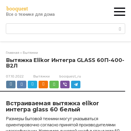
Перейти
booquest
к
Все о технике для дома
контенту
Поиск:
Главная
»
Вытяжки
Вытяжка Elikor Интегра GLASS 60П-400-
В2Л
07.10.2022
Вытяжки
booquest_ru
Встраиваемая вытяжка elikor
интегра glass 60 белый
Размеры бытовой техники могут указываться
ориентировочно согласно принятой производителями
классификации. Например духовой шкаф в стандарте 60