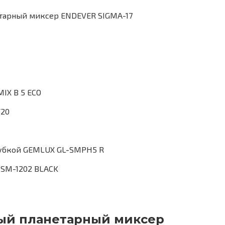
тарный миксер ENDEVER SIGMA-17
IX B 5 ECO
/20
убкой GEMLUX GL-SMPH5 R
 SM-1202 BLACK
ый планетарный миксер