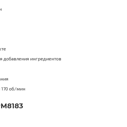
и
кте
я добавления ингредиентов
ания
 170 об/мин
PM8183