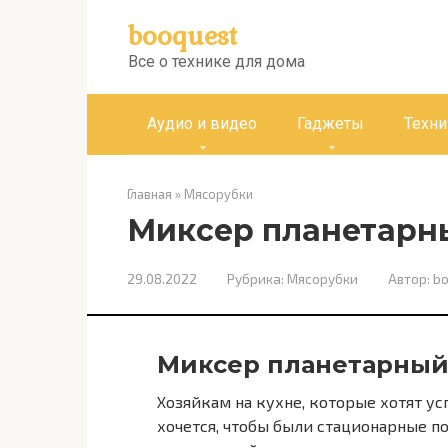
Перейти
booquest
к
контенту
Все о технике для дома
Аудио и видео
Гаджеты
Техни
Главная
»
Мясорубки
Миксер планетарны
29.08.2022
Рубрика:
Мясорубки
Автор:
bo
Миксер планетарный
Хозяйкам на кухне, которые хотят усп
хочется, чтобы были стационарные п