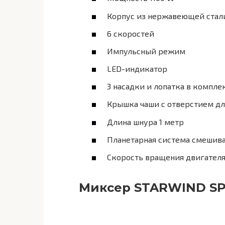
Корпус из нержавеющей стал
6 скоростей
Импульсный режим
LED-индикатор
3 насадки и лопатка в компле
Крышка чаши с отверстием дл
Длина шнура 1 метр
Планетарная система смешив
Скорость вращения двигателя
Миксер STARWIND S