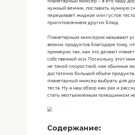
планетарный миксер – в его чашу до
нужный венчик, поставить нужную ск
перешивает жидкое или густое тесто
приготовлением других блюд.
Планетарным миксером называют уст
вязких продуктов благодаря тому, ч
примерно так, как это делают планет
собственной оси. Поскольку этот мик
не такой скоростной, как обычные ми
достаточно большой объём продукта,
планетарный миксер выбрать для дом
теста. Ну а наш обзор как раз и рас
стать неотъемлемым помощником неп
Содержание: