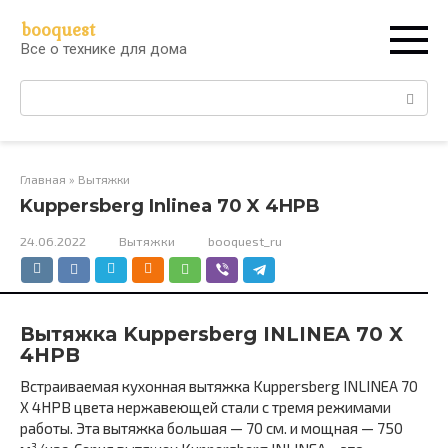
Перейти
booquest
к
Все о технике для дома
контенту
Поиск:
Главная
»
Вытяжки
Kuppersberg Inlinea 70 X 4HPB
24.06.2022
Вытяжки
booquest_ru
Вытяжка Kuppersberg INLINEA 70 X
4HPB
Встраиваемая кухонная вытяжка Kuppersberg INLINEA 70
X 4HPB цвета нержавеющей стали c тремя режимами
работы. Эта вытяжка большая — 70 см. и мощная — 750