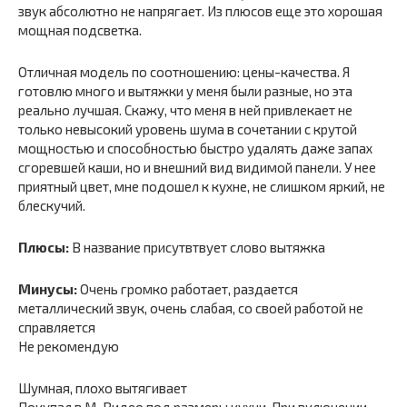
звук абсолютно не напрягает. Из плюсов еще это хорошая
мощная подсветка.
Отличная модель по соотношению: цены-качества. Я
готовлю много и вытяжки у меня были разные, но эта
реально лучшая. Скажу, что меня в ней привлекает не
только невысокий уровень шума в сочетании с крутой
мощностью и способностью быстро удалять даже запах
сгоревшей каши, но и внешний вид видимой панели. У нее
приятный цвет, мне подошел к кухне, не слишком яркий, не
блескучий.
Плюсы:
В название присутвтвует слово вытяжка
Минусы:
Очень громко работает, раздается
металлический звук, очень слабая, со своей работой не
справляется
Не рекомендую
Шумная, плохо вытягивает
Покупал в М-Видео под размеры кухни. При включении