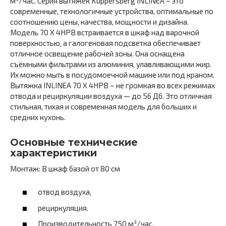
м³/час. Серия вытяжек Kuppersberg INLINEA – это
современные, технологичные устройства, оптимальные по
соотношению цены, качества, мощности и дизайна.
Модель 70 X 4HPB встраивается в шкаф над варочной
поверхностью, а галогеновая подсветка обеспечивает
отличное освещение рабочей зоны. Она оснащена
съёмными фильтрами из алюминия, улавливающими жир.
Их можно мыть в посудомоечной машине или под краном.
Вытяжка INLINEA 70 X 4HPB – не громкая во всех режимах
отвода и рециркуляции воздуха — до 56 Дб. Это отличная
стильная, тихая и современная модель для больших и
средних кухонь.
Основные технические
характеристики
Монтаж: В шкаф базой от 80 см
отвод воздуха,
рециркуляция.
Производительность 750 м³/час,