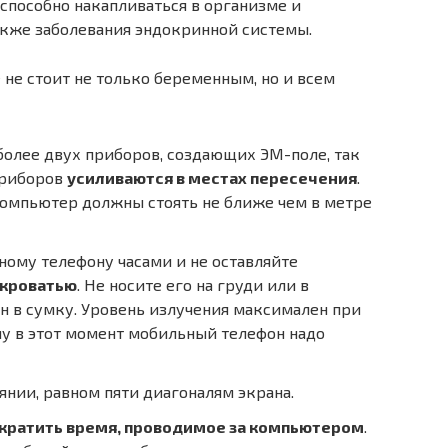
 способно накапливаться в организме и
акже заболевания эндокринной системы.
 не стоит не только беременным, но и всем
олее двух приборов, создающих ЭМ-поле, так
приборов
усиливаются в местах пересечения
.
компьютер должны стоять не ближе чем в метре
ному телефону часами и не оставляйте
 кроватью
. Не носите его на груди или в
он в сумку. Уровень излучения максимален при
му в этот момент мобильный телефон надо
янии, равном пяти диагоналям экрана.
ократить время, проводимое за компьютером
.