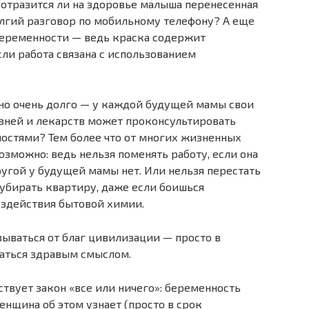
отразится ли на здоровье малыша перенесенная
олгий разговор по мобильному телефону? А еще
беременности — ведь краска содержит
сли работа связана с использованием
о очень долго — у каждой будущей мамы свои
лезней и лекарств может проконсультировать
дностями? Тем более что от многих жизненных
возможно: ведь нельзя поменять работу, если она
ругой у будущей мамы нет. Или нельзя перестать
убирать квартиру, даже если боишься
оздействия бытовой химии.
зываться от благ цивилизации — просто в
аться здравым смыслом.
ствует закон «все или ничего»: беременность
енщина об этом узнает (просто в срок