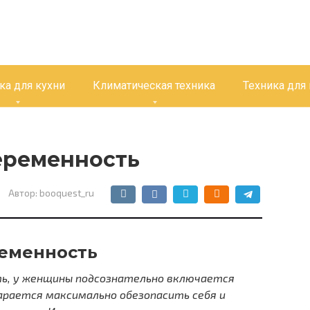
ка для кухни
Климатическая техника
Техника для
еременность
Автор:
booquest_ru
ременность
ь, у женщины подсознательно включается
рается максимально обезопасить себя и