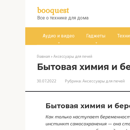
Перейти
booquest
к
контенту
Все о технике для дома
Аудио и видео
Гаджеты
Техни
Главная
»
Аксессуары для печей
Бытовая химия и б
30.07.2022
Рубрика:
Аксессуары для печей
Бытовая химия и бе
Как только наступает беременност
инстинкт самосохранения — она ста