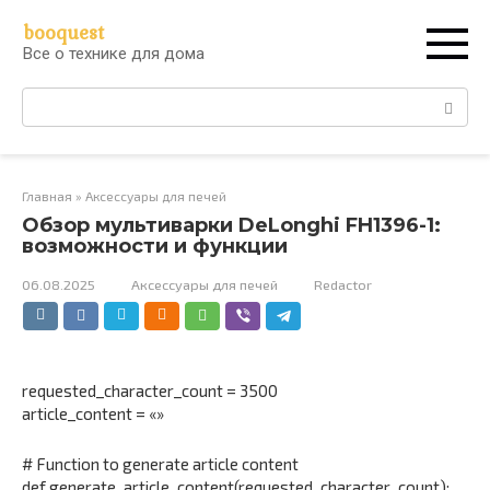
Перейти
booquest
к
Все о технике для дома
контенту
Поиск:
Главная
»
Аксессуары для печей
Обзор мультиварки DeLonghi FH1396-1:
возможности и функции
06.08.2025
Аксессуары для печей
Redactor
requested_character_count = 3500
article_content = «»
# Function to generate article content
def generate_article_content(requested_character_count):