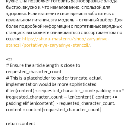
кухне. Она позволяет готовить разнообразные блюда
быстро, вкусно и, что немаловажно, с пользой для
здоровья. Если вы цените свое время и заботитесь о
правильном питании, эта модель – отличный выбор. Для
более подробной информации о портативных зарядных
станциях, вы можете ознакомиться с ассортиментом по
ссылке:
https://shura-master.ru/shop/zaryadnye-
stanczii/portativnye-zaryadnye-stanczii/
.
«»»
# Ensure the article length is close to
requested_character_count
# This is a placeholder to pad or truncate, actual
implementation would be more sophisticated
if len(content) < requested_character_count: padding = » » *
(requested_character_count — len(content)) content +=
padding elif len(content) > requested_character_count:
content = content[:requested_character_count]
return content