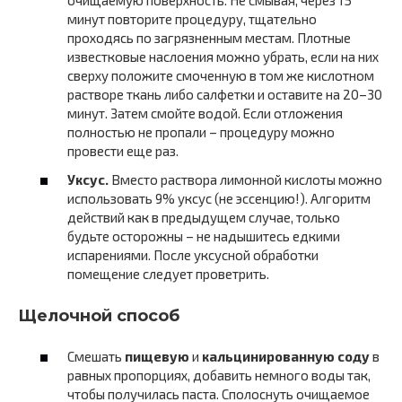
очищаемую поверхность. Не смывая, через 15
минут повторите процедуру, тщательно
проходясь по загрязненным местам. Плотные
известковые наслоения можно убрать, если на них
сверху положите смоченную в том же кислотном
растворе ткань либо салфетки и оставите на 20–30
минут. Затем смойте водой. Если отложения
полностью не пропали – процедуру можно
провести еще раз.
Уксус.
Вместо раствора лимонной кислоты можно
использовать 9% уксус (не эссенцию!). Алгоритм
действий как в предыдущем случае, только
будьте осторожны – не надышитесь едкими
испарениями. После уксусной обработки
помещение следует проветрить.
Щелочной способ
Смешать
пищевую
и
кальцинированную соду
в
равных пропорциях, добавить немного воды так,
чтобы получилась паста. Сполоснуть очищаемое