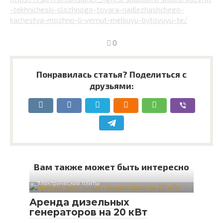
-tekhnicheski-slozhnogo-tovara-nadlezhashchego-
kachestva-mozhno-li-vernut-melkuyu-bytovuyu-te/
0
Понравилась статья? Поделиться с
друзьями:
Вам также может быть интересно
Электрические плиты
Аренда дизельных
генераторов на 20 кВт