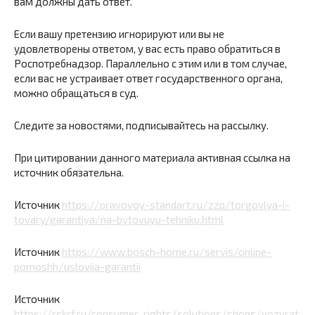
вам должны дать ответ.
Если вашу претензию игнорируют или вы не
удовлетворены ответом, у вас есть право обратиться в
Роспотребнадзор. Параллельно с этим или в том случае,
если вас не устраивает ответ государственного органа,
можно обращаться в суд.
Следите за новостями, подписывайтесь на рассылку.
При цитировании данного материала активная ссылка на
источник обязательна.
Источник
https://pravovoy-standart.ru/zzp/torgovlya-i-
tovary/garantiya/na-bytovuyu-tehniku.html
Источник
https://www.bosch-home.ru/servis/online-
pomoshh/uslovija-garantii
Источник
https://rskrf.ru/consumer_rights/solutions/shops/vozvrat