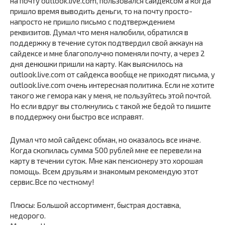
на почту outlook.live.com, пользовался сайдексом а когда
пришло время выводить деньги, то на почту просто-
напросто не пришло письмо с подтверждением
реквизитов. Думал что меня налюбили, обратился в
поддержку в течение суток подтвердил свой аккаун на
сайдексе и мне благополучно поменяли почту, а через 2
дня денюшки пришли на карту. Как выяснилось на
outlook.live.com от сайдекса вообще не приходят письма, у
outlook.live.com очень интересная политика. Если не хотите
такого же гемора как у меня, не пользуйтесь этой почтой.
Но если вдруг вы столкнулись с такой же бедой то пишите
в поддержку они быстро все исправят.
Думал что мой сайдекс обман, но оказалось все иначе.
Когда скопилась сумма 500 рублей мне ее перевели на
карту в течении суток. Мне как пенсионеру это хорошая
помощь. Всем друзьям и знакомым рекомендую этот
сервис.Все по честному!
Плюсы: Большой ассортимент, быстрая доставка,
недорого.