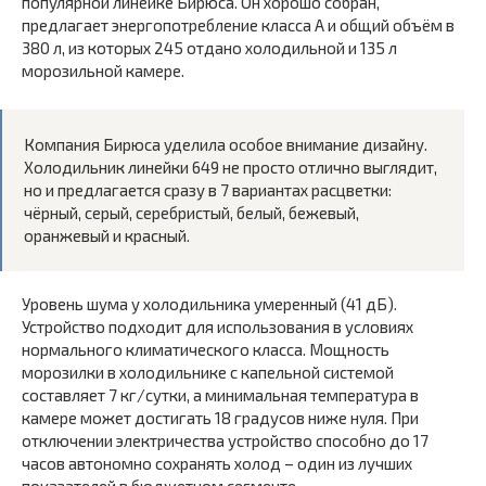
популярной линейке Бирюса. Он хорошо собран,
предлагает энергопотребление класса A и общий объём в
380 л, из которых 245 отдано холодильной и 135 л
морозильной камере.
Компания Бирюса уделила особое внимание дизайну.
Холодильник линейки 649 не просто отлично выглядит,
но и предлагается сразу в 7 вариантах расцветки:
чёрный, серый, серебристый, белый, бежевый,
оранжевый и красный.
Уровень шума у холодильника умеренный (41 дБ).
Устройство подходит для использования в условиях
нормального климатического класса. Мощность
морозилки в холодильнике с капельной системой
составляет 7 кг/сутки, а минимальная температура в
камере может достигать 18 градусов ниже нуля. При
отключении электричества устройство способно до 17
часов автономно сохранять холод – один из лучших