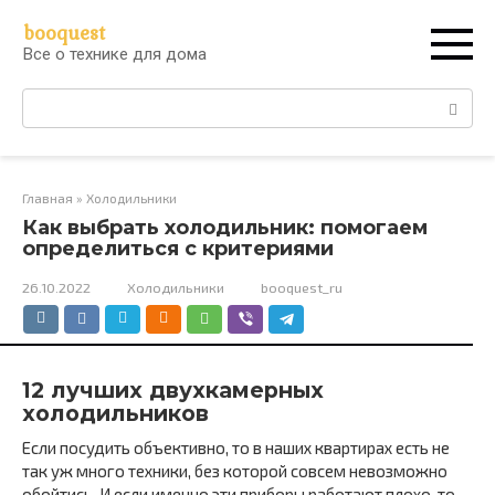
Перейти
booquest
к
Все о технике для дома
контенту
Поиск:
Главная
»
Холодильники
Как выбрать холодильник: помогаем
определиться с критериями
26.10.2022
Холодильники
booquest_ru
12 лучших двухкамерных
холодильников
Если посудить объективно, то в наших квартирах есть не
так уж много техники, без которой совсем невозможно
обойтись. И если именно эти приборы работают плохо, то