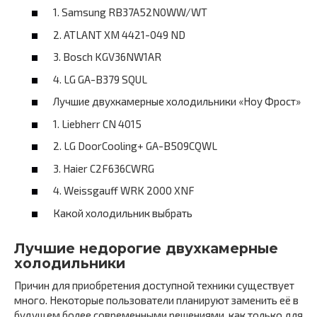
1. Samsung RB37A52N0WW/WT
2. ATLANT ХМ 4421-049 ND
3. Bosch KGV36NW1AR
4. LG GA-B379 SQUL
Лучшие двухкамерные холодильники «Ноу Фрост»
1. Liebherr CN 4015
2. LG DoorCooling+ GA-B509CQWL
3. Haier C2F636CWRG
4. Weissgauff WRK 2000 XNF
Какой холодильник выбрать
Лучшие недорогие двухкамерные
холодильники
Причин для приобретения доступной техники существует
много. Некоторые пользователи планируют заменить её в
будущем более современными решениями, как только для