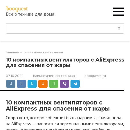
Перейти
booquest
к
Все о технике для дома
контенту
Поиск:
Главная
»
Климатическая техника
10 компактных вентиляторов с AliExpress
для спасения от жары
07.10.2022
Климатическая техника
booquest_ru
10 компактных вентиляторов с
AliExpress для спасения от жары
Скоро лето, которое обещает быть жарким, а значит пора
на AliExpress — запасаться персональными вентиляторами,
которые позволят с комфортом пережить особенно