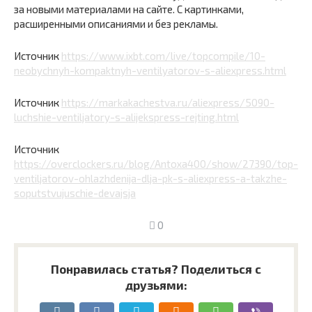
за новыми материалами на сайте. С картинками,
расширенными описаниями и без рекламы.
Источник
https://www.ixbt.com/live/topcompile/10-
neobychnyh-kompaktnyh-ventilyatorov-s-aliexpress.html
Источник
https://markakachestva.ru/aliexpress/5090-
luchshie-ventiljatory-s-alijekspress-rejting.html
Источник
https://overclockers.ru/blog/Antoxa400/show/27390/top-
ventiljatorov-ohlazhdenija-dlja-pk-s-aliexpress-a-takzhe-
soputstvujuschie-devajsja
0
Понравилась статья? Поделиться с
друзьями: