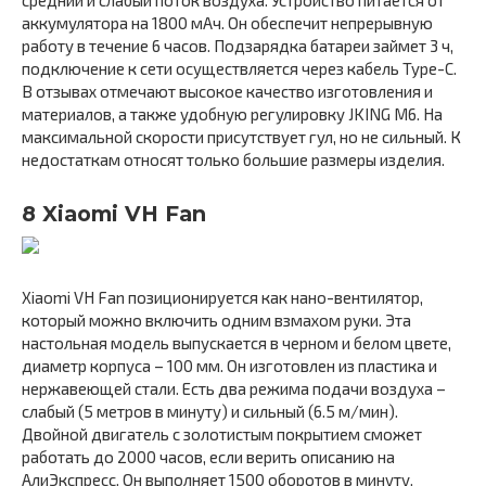
средний и слабый поток воздуха. Устройство питается от
аккумулятора на 1800 мАч. Он обеспечит непрерывную
работу в течение 6 часов. Подзарядка батареи займет 3 ч,
подключение к сети осуществляется через кабель Type-C.
В отзывах отмечают высокое качество изготовления и
материалов, а также удобную регулировку JKING M6. На
максимальной скорости присутствует гул, но не сильный. К
недостаткам относят только большие размеры изделия.
8 Xiaomi VH Fan
Xiaomi VH Fan позиционируется как нано-вентилятор,
который можно включить одним взмахом руки. Эта
настольная модель выпускается в черном и белом цвете,
диаметр корпуса – 100 мм. Он изготовлен из пластика и
нержавеющей стали. Есть два режима подачи воздуха –
слабый (5 метров в минуту) и сильный (6.5 м/мин).
Двойной двигатель с золотистым покрытием сможет
работать до 2000 часов, если верить описанию на
АлиЭкспресс. Он выполняет 1500 оборотов в минуту.