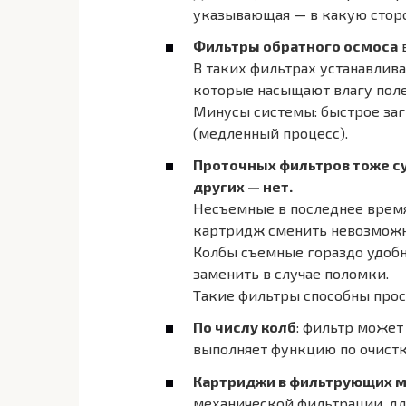
указывающая — в какую сторо
Фильтры обратного осмоса
в
В таких фильтрах устанавлив
которые насыщают влагу пол
Минусы системы: быстрое заг
(медленный процесс).
Проточных фильтров тоже сущ
других — нет.
Несъемные в последнее время
картридж сменить невозможно
Колбы съемные гораздо удобне
заменить в случае поломки.
Такие фильтры способны прос
По числу колб
: фильтр может
выполняет функцию по очистк
Картриджи в фильтрующих м
механической фильтрации, для