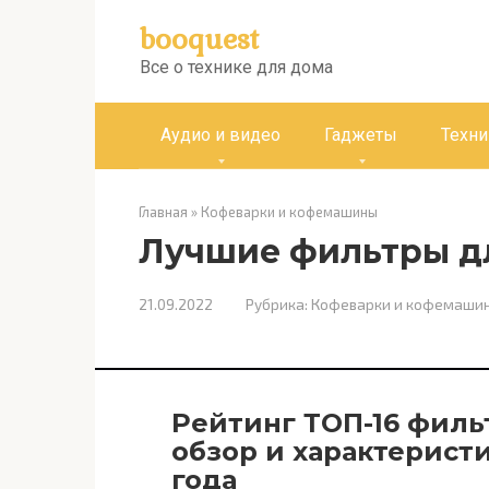
Перейти
booquest
к
контенту
Все о технике для дома
Аудио и видео
Гаджеты
Техни
Главная
»
Кофеварки и кофемашины
Лучшие фильтры д
21.09.2022
Рубрика:
Кофеварки и кофемаши
Рейтинг ТОП-16 филь
обзор и характерист
года