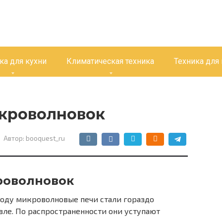
ка для кухни
Климатическая техника
Техника для
икроволновок
Автор:
booquest_ru
роволновок
 году микроволновые печи стали гораздо
ле. По распространенности они уступают