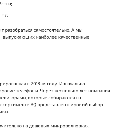
ства;
т.д.
т разобраться самостоятельно. А мы
, выпускающих наиболее качественные
рированная в 2013-м году. Изначально
орогие телефоны. Через несколько лет компания
левизорами, которые собираются на
 ассортименте BQ представлен широкий выбор
ики.
ючительно на дешевых микроволновках.