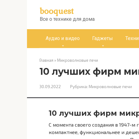
Перейти
booquest
к
контенту
Все о технике для дома
Аудио и видео
Гаджеты
Техни
Главная
»
Микроволновые печи
10 лучших фирм м
30.09.2022
Рубрика:
Микроволновые печи
10 лучших фирм мик
С момента своего создания в 1947-м
компактнее, функциональнее и дешев