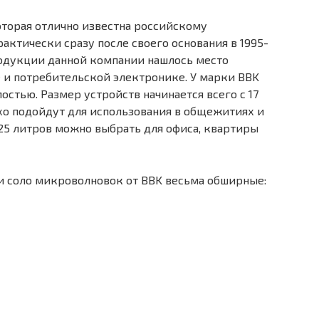
оторая отлично известна российскому
рактически сразу после своего основания в 1995-
родукции данной компании нашлось место
 и потребительской электронике. У марки BBK
стью. Размер устройств начинается всего с 17
хо подойдут для использования в общежитиях и
и 25 литров можно выбрать для офиса, квартиры
и соло микроволновок от BBK весьма обширные: