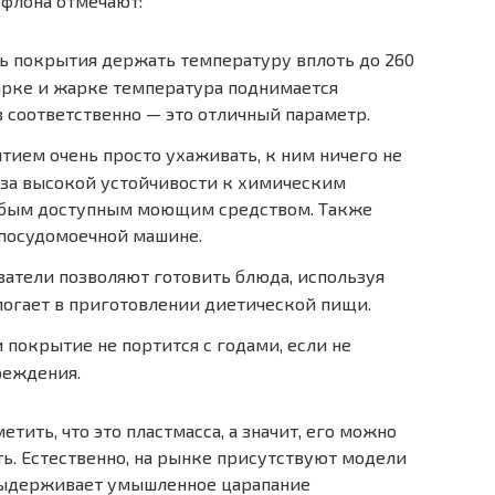
флона отмечают:
ь покрытия держать температуру вплоть до 260
варке и жарке температура поднимается
в соответственно — это отличный параметр.
тием очень просто ухаживать, к ним ничего не
з-за высокой устойчивости к химическим
юбым доступным моющим средством. Также
 посудомоечной машине.
атели позволяют готовить блюда, используя
могает в приготовлении диетической пищи.
покрытие не портится с годами, если не
реждения.
тить, что это пластмасса, а значит, его можно
ть. Естественно, на рынке присутствуют модели
выдерживает умышленное царапание