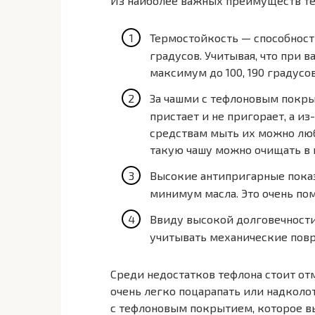
Из наиболее важных преимуществ те
Термостойкость — способност
градусов. Учитывая, что при 
максимум до 100, 190 градусо
За чашми с тефлоновым покры
пристает и не пригорает, а и
средствам мыть их можно л
такую чашу можно очищать в
Высокие антипригарные показ
минимум масла. Это очень по
Ввиду высокой долговечности 
учитывать механические пов
Среди недостатков тефлона стоит отме
очень легко поцарапать или надколо
с тефлоновым покрытием, которое 