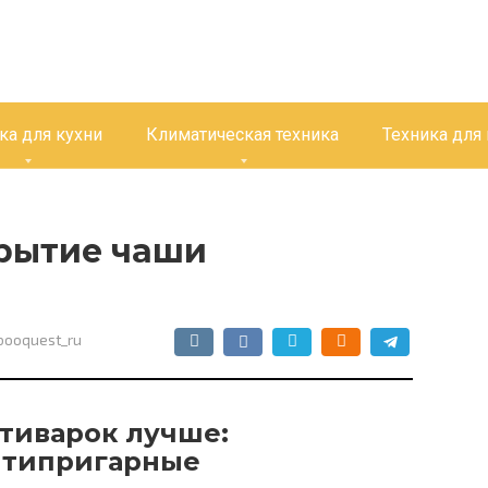
ка для кухни
Климатическая техника
Техника для
крытие чаши
booquest_ru
тиварок лучше:
нтипригарные