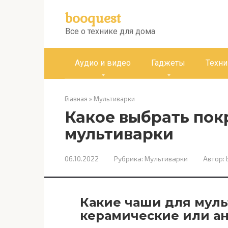
Перейти
booquest
к
контенту
Все о технике для дома
Аудио и видео
Гаджеты
Техни
Главная
»
Мультиварки
Какое выбрать по
мультиварки
06.10.2022
Рубрика:
Мультиварки
Автор:
Какие чаши для муль
керамические или а