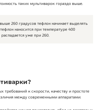
тоимость таких мультиварок гораздо выше.
 выше 260 градусов тефлон начинает выделять
к тефлон наносится при температуре 400
 распадается уже при 260.
ьтиварки?
х требований к скорости, качеству и простоте
азличия между современными аппаратами:
 Устройство может приготовить обед на десятерых