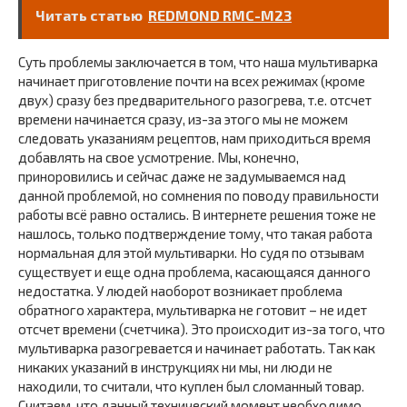
Читать статью
REDMOND RMC-M23
Суть проблемы заключается в том, что наша мультиварка
начинает приготовление почти на всех режимах (кроме
двух) сразу без предварительного разогрева, т.е. отсчет
времени начинается сразу, из-за этого мы не можем
следовать указаниям рецептов, нам приходиться время
добавлять на свое усмотрение. Мы, конечно,
приноровились и сейчас даже не задумываемся над
данной проблемой, но сомнения по поводу правильности
работы всё равно остались. В интернете решения тоже не
нашлось, только подтверждение тому, что такая работа
нормальная для этой мультиварки. Но судя по отзывам
существует и еще одна проблема, касающаяся данного
недостатка. У людей наоборот возникает проблема
обратного характера, мультиварка не готовит – не идет
отсчет времени (счетчика). Это происходит из-за того, что
мультиварка разогревается и начинает работать. Так как
никаких указаний в инструкциях ни мы, ни люди не
находили, то считали, что куплен был сломанный товар.
Считаем, что данный технический момент необходимо