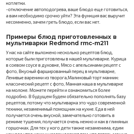
котлетки.
-отключение автоподогрева, ваше блюдо еще готовиться,
а вам необходимо срочно уйти? Эта функция вас выручит
несомненно, зачем греть блюдо, если вас нет.
Примеры блюд приготовленных в
мультиварки Redmond rmc-m211
У нас на сайте выложено несколько рецептов блюд,
которые были приготовлены в нашей мультиварке. Курица
в соевом соусе в духовке, Мясо с апельсинами рецепт с
фото, Вкусный фаршированный перец в мультиварке,
Ленивые вареники из творога,Малиновый торт манник:
классический рецепт с фото, Манная каша в мультиварке
на молоке. Можете перейти и ознакомиться более
подробно. В будущем будем обязательно пополнять базу
рецептов, потому что мультиварка это чудо современной
техники, незаменимый помощник на кухне. Еда в ней
получается очень вкусной, замечательно готовить в
режиме тушения, получается очень нежно и как в глиняных
горшочках. Для тех у кого дети также незаменима, едим
каждое утро каши и наслаждаемся тем, что теперь можно