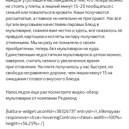
не стоять у плиты, а лишний минут 15-20 пообщаться с
семьей или поваляться в кровати. Каши получаются
рассыпчатые, а главное ни капельки не пригорают. Нас всё
пугали вкусовыми качествами паровых блюд в
мультиварке, скажем вам честно и здесь, всё оказалось не
правдой, картошка и котлеты на пару получаются
отменными. Мы ни разу не пожалели о своем
приобретении, теперь без мультиварок ни куда.
Единственным недостатком мультиварок в целом можно,
наверное, считать немного увеличенное время
приготовления. На плите получалось у нас быстрее, но
свобода несравненно дороже, чем лишни минут 15 на
ожидания готового вкусного блюда.
Напоследок еще раз посмотрите видео-обзор
мультиварки от компании Редмонд
[kaltura-widget uiconfid=»38326731″ entryid=»1_k9kmqyaa»
responsive=»true» hoveringControls=»false» width=»100%»
height=»56.25%» /]