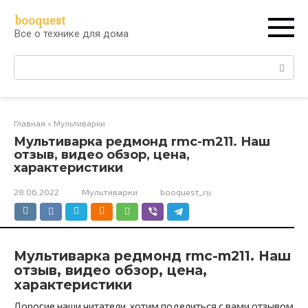
Перейти
booquest
к
Все о технике для дома
контенту
Поиск:
Главная
»
Мультиварки
Мультиварка редмонд rmc-m211. Наш
отзыв, видео обзор, цена,
характеристики
28.06.2022
Мультиварки
booquest_ru
Мультиварка редмонд rmc-m211. Наш
отзыв, видео обзор, цена,
характеристики
Дорогие наши читатели, хотим поделиться с вами отзывом