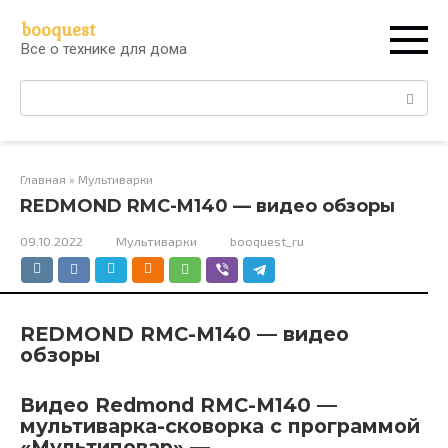
Перейти
booquest
к
Все о технике для дома
контенту
Поиск:
Главная
»
Мультиварки
REDMOND RMC-M140 — видео обзоры
09.10.2022
Мультиварки
booquest_ru
REDMOND RMC-M140 — видео
обзоры
Видео Redmond RMC-M140 —
мультиварка-сковорка с программой
«Мультиповар» —