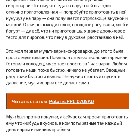
скороварки. Потому что еда на пару в ней выходит
отлично приготовленная — попробуйте приготовить в ней
кукурузу на пару — она получается потрясающе вкусной и
мягкой. Отлично выходит плов, овощное рагу, каши, хлеб и
йогурт — да всё, что ни приготовишь, я даже дрожжевое
тесто для пирогов, что пеку в духовке, расстаиваю в ней.
Это моя первая мультиварка-скороварка, до этого была
просто мультиварка. Покупала с целью экономия времени.
Готовили холодец, мясо тает просто за 1 час варки. Любим
готовить каши, тоже быстро, ничего не убегает. Овощные
рагу тоже быстро и вкусно. Не нужно стоять и спускать
давление, мультиварка все делает сама.
Читать статью
Polaris PPC 0705AD
Муж был против покупки, а сейчас сам просит приготовить
ему что-нибудь вкусное, а компоты разные так каждый
день варим и никаких проблем