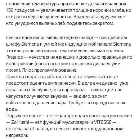
повышении температуры при выпечке до максимальных
150 градусов — увеличивается толщина корочки хлеба, но
все равно верх не пропекается. Владельцы, аууу, может
кто умудрился выпечь хлеб, поделитесь секретом.
Сей котелок купил меньше недели назад — при духовом
шкафу Siemens и умной же индукционной панели Siemens
эта кастрюля оказалась, тем не менее, весьма полезна.
Главное — качественная внешне и довольно правильная по
конструкции (про отсутствие подсветки дисплея уже
писал). Плюс программирование.
Приятна скорость работы, точность термостата еще
предстоит оценить эмпирически. В деле ежедневно, уже
показала себя лучше, чем пароварка — тыква, цветная
капуста получаются вкуснее — видимо, за счет
избыточного давления пара. Требуется гораздо меньше
воды.
Порылся в инете — похожая «родная » японская рисоварка
— Zojirushi — нет функций мультиварки и VITESSE —
похожа как 2 капли, но неясен вопрос с индукционным
нагревом.