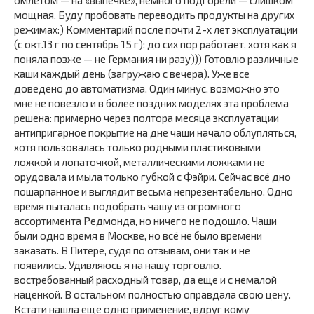
мощная. Буду пробовать переводить продукты на других
режимах:) Комментарий после почти 2-х лет эксплуатации
(с окт.13 г по сентябрь 15 г): до сих пор работает, хотя как я
поняла позже — не Германия ни разу))) Готовлю различные
каши каждый день (загружаю с вечера). Уже все
доведено до автоматизма. Один минус, возможно это
мне не повезло и в более поздних моделях эта проблема
решена: примерно через полтора месяца эксплуатации
антипригарное покрытие на дне чаши начало облупляться,
хотя пользовалась только родными пластиковыми
ложкой и лопаточкой, металлическими ложками не
орудовала и мыла только губкой с Фэйри. Сейчас всё дно
пошарпанное и выглядит весьма непрезентабельно. Одно
время пыталась подобрать чашу из огромного
ассортимента Редмонда, но ничего не подошло. Чаши
были одно время в Москве, но всё не было времени
заказать. В Питере, судя по отзывам, они так и не
появились. Удивляюсь я на нашу торговлю.
востребованный расходный товар, да еще и с немалой
наценкой. В остальном полностью оправдала свою цену.
Кстати нашла еще одно применение, вдруг кому