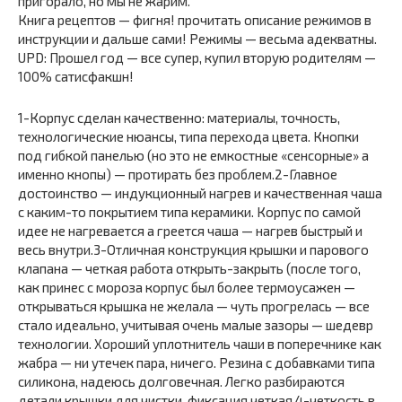
пригорало, но мы не жарим.
Книга рецептов — фигня! прочитать описание режимов в
инструкции и дальше сами! Режимы — весьма адекватны.
UPD: Прошел год — все супер, купил вторую родителям —
100% сатисфакшн!
1-Корпус сделан качественно: материалы, точность,
технологические нюансы, типа перехода цвета. Кнопки
под гибкой панелью (но это не емкостные «сенсорные» а
именно кнопы) — протирать без проблем.2-Главное
достоинство — индукционный нагрев и качественная чаша
с каким-то покрытием типа керамики. Корпус по самой
идее не нагревается а греется чаша — нагрев быстрый и
весь внутри.3-Отличная конструкция крышки и парового
клапана — четкая работа открыть-закрыть (после того,
как принес с мороза корпус был более термоусажен —
открываться крышка не желала — чуть прогрелась — все
стало идеально, учитывая очень малые зазоры — шедевр
технологии. Хороший уплотнитель чаши в поперечнике как
жабра — ни утечек пара, ничего. Резина с добавками типа
силикона, надеюсь долговечная. Легко разбираются
детали крышки для чистки, фиксация четкая.4-четкость в