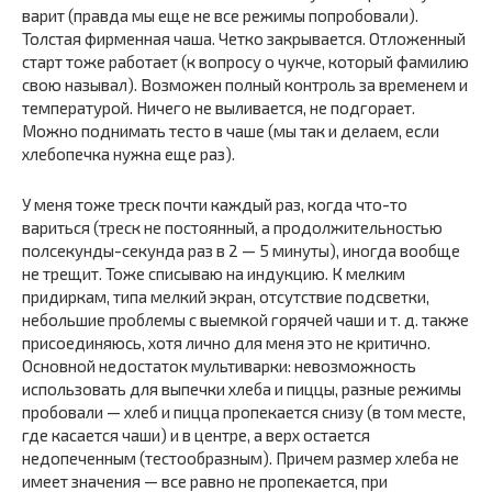
варит (правда мы еще не все режимы попробовали).
Толстая фирменная чаша. Четко закрывается. Отложенный
старт тоже работает (к вопросу о чукче, который фамилию
свою называл). Возможен полный контроль за временем и
температурой. Ничего не выливается, не подгорает.
Можно поднимать тесто в чаше (мы так и делаем, если
хлебопечка нужна еще раз).
У меня тоже треск почти каждый раз, когда что-то
вариться (треск не постоянный, а продолжительностью
полсекунды-секунда раз в 2 — 5 минуты), иногда вообще
не трещит. Тоже списываю на индукцию. К мелким
придиркам, типа мелкий экран, отсутствие подсветки,
небольшие проблемы с выемкой горячей чаши и т. д. также
присоединяюсь, хотя лично для меня это не критично.
Основной недостаток мультиварки: невозможность
использовать для выпечки хлеба и пиццы, разные режимы
пробовали — хлеб и пицца пропекается снизу (в том месте,
где касается чаши) и в центре, а верх остается
недопеченным (тестообразным). Причем размер хлеба не
имеет значения — все равно не пропекается, при