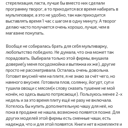
стерелизация, паста, лучше бы вместо них сделали
программу творог, а то приходится все время набирать в
мультиповаре, а это не удобно, так как приходится
выставлять время 1 час с шагом в одну минуту. А творог
делаю часто получается очень хорошо, лучше, чем в
магазине покупать.
Вообще не собиралась брать для себя мультиварку,
любопытство победило. Не думала, что она может так
порадовать. Выбирала только этой фирмы, внушила
доверие(у меня посудомойка и вытяжка их же), другие
просто не рассматривала. Осталась очень довольна.
Готовит вкусней чем на плите, я не знаю за счёт чего, но
намного вкуснее. Готовила плов, солянку, йогурт, суп и
тушила овощи с мясом(к слову сказать тушение не мой
конёк, но здесь вышло потрясающе). Пользуюсь менее 2-х
недель и за это время плиту ещё не разу не включала.
Хотелось бы купить дополнительную чашу для неё, но
пока в продаже не нашла, возможно появятся позже. Для
других моделей этой фирмы есть сменные чаши, есть
надежда, что и для этой появятся. Книги нет в комплекте и