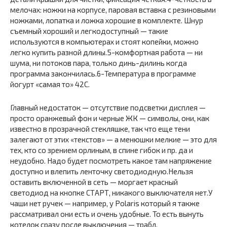
мелочах: ножки на корпусе, паровая вставка с резиновыми
ножками, лопатка и ложка хорошие в комплекте. Шнур
съемный хороший и легкодоступный — такие
используются в компьютерах и стоят копейки, можно
легко купить разной длины.5-комфортная работа — ни
шума, ни потоков пара, только динь-дилинь когда
программа закончилась.6-Температура в программе
йогурт «самая то» 42С.
Главный недостаток — отсутствие подсветки дисплея —
просто оранжевый фон и черные ЖК — символы, они, как
известно в прозрачной стекляшке, так что еще тени
залегают от этих «текстов» — а менюшки мелкие — это для
тех, кто со зрением орлиным, в спине гибок и пр. да и
неудобно. Надо будет посмотреть какое там напряжение
доступно и влепить ленточку светодиодную.Нельзя
оставить включенной в сеть — моргает красный
светодиод на кнопке СТАРТ, никакого выключателя нет.У
чаши нет ручек — например, у Polaris который я также
рассматривал они есть и очень удобные. То есть вынуть
котелок сразу после выключения — трабл.