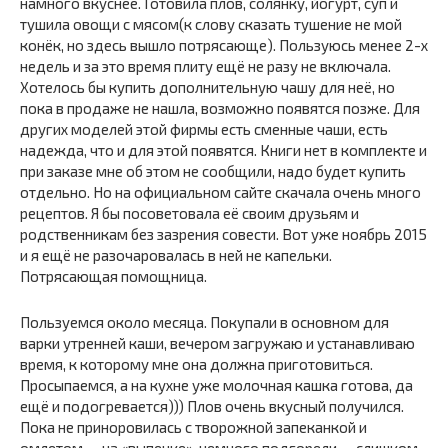
намного вкуснее. Готовила плов, солянку, йогурт, суп и
тушила овощи с мясом(к слову сказать тушение не мой
конёк, но здесь вышло потрясающе). Пользуюсь менее 2-х
недель и за это время плиту ещё не разу не включала.
Хотелось бы купить дополнительную чашу для неё, но
пока в продаже не нашла, возможно появятся позже. Для
других моделей этой фирмы есть сменные чаши, есть
надежда, что и для этой появятся. Книги нет в комплекте и
при заказе мне об этом не сообщили, надо будет купить
отдельно. Но на официальном сайте скачала очень много
рецептов. Я бы посоветовала её своим друзьям и
родственникам без зазрения совести. Вот уже ноябрь 2015
и я ещё не разочаровалась в ней не капельки.
Потрясающая помощница.
Пользуемся около месяца. Покупали в основном для
варки утренней каши, вечером загружаю и устанавливаю
время, к которому мне она должна приготовиться.
Просыпаемся, а на кухне уже молочная кашка готова, да
ещё и подогревается))) Плов очень вкусный получился.
Пока не приноровилась с творожной запеканкой и
омлетом — на «выпечке», немного подгорели — слишком