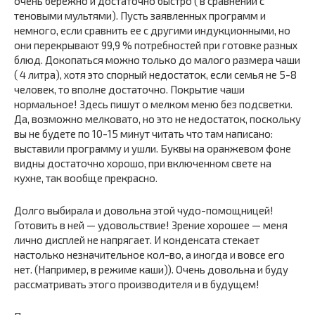
очень бережно и достаточно быстро ( в сравнении с
теновыми мультями). Пусть заявленных программ и
немного, если сравнить ее с другими индукционными, но
они перекрывают 99,9 % потребностей при готовке разных
блюд. Докопаться можно только до малого размера чаши
( 4 литра), хотя это спорный недостаток, если семья не 5-8
человек, то вполне достаточно. Покрытие чаши
нормальное! Здесь пишут о мелком меню без подсветки.
Да, возможно мелковато, но это не недостаток, поскольку
вы не будете по 10-15 минут читать что там написано:
выставили программу и ушли. Буквы на оранжевом фоне
видны достаточно хорошо, при включенном свете на
кухне, так вообще прекрасно.
Долго выбирала и довольна этой чудо-помощницей!
Готовить в ней — удовольствие! Зрение хорошее — меня
лично дисплей не напрягает. И конденсата стекает
настолько незначительное кол-во, а иногда и вовсе его
нет. (Например, в режиме каши)). Очень довольна и буду
рассматривать этого производителя и в будущем!