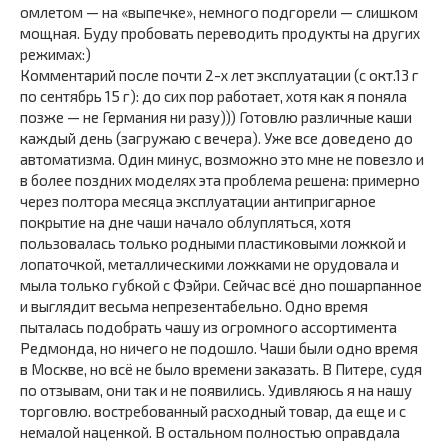
омлетом — на «выпечке», немного подгорели — слишком
мощная. Буду пробовать переводить продукты на других
режимах:)
Комментарий после почти 2-х лет эксплуатации (с окт.13 г
по сентябрь 15 г): до сих пор работает, хотя как я поняла
позже — не Германия ни разу))) Готовлю различные каши
каждый день (загружаю с вечера). Уже все доведено до
автоматизма. Один минус, возможно это мне не повезло и
в более поздних моделях эта проблема решена: примерно
через полтора месяца эксплуатации антипригарное
покрытие на дне чаши начало облупляться, хотя
пользовалась только родными пластиковыми ложкой и
лопаточкой, металлическими ложками не орудовала и
мыла только губкой с Фэйри. Сейчас всё дно пошарпанное
и выглядит весьма непрезентабельно. Одно время
пыталась подобрать чашу из огромного ассортимента
Редмонда, но ничего не подошло. Чаши были одно время
в Москве, но всё не было времени заказать. В Питере, судя
по отзывам, они так и не появились. Удивляюсь я на нашу
торговлю. востребованный расходный товар, да еще и с
немалой наценкой. В остальном полностью оправдала