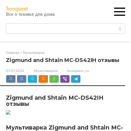
Перейти
booquest
к
Все о технике для дома
контенту
Поиск:
Главная
»
Мультиварки
Zigmund and Shtain MC-DS42IH отзывы
07.07.2022
Мультиварки
booquest_ru
Zigmund and Shtain MC-DS42IH
отзывы
Мультиварка Zigmund and Shtain MC-