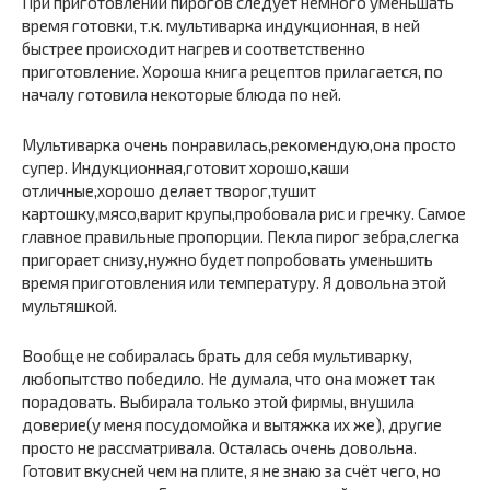
При приготовлении пирогов следует немного уменьшать
время готовки, т.к. мультиварка индукционная, в ней
быстрее происходит нагрев и соответственно
приготовление. Хороша книга рецептов прилагается, по
началу готовила некоторые блюда по ней.
Мультиварка очень понравилась,рекомендую,она просто
супер. Индукционная,готовит хорошо,каши
отличные,хорошо делает творог,тушит
картошку,мясо,варит крупы,пробовала рис и гречку. Самое
главное правильные пропорции. Пекла пирог зебра,слегка
пригорает снизу,нужно будет попробовать уменьшить
время приготовления или температуру. Я довольна этой
мультяшкой.
Вообще не собиралась брать для себя мультиварку,
любопытство победило. Не думала, что она может так
порадовать. Выбирала только этой фирмы, внушила
доверие(у меня посудомойка и вытяжка их же), другие
просто не рассматривала. Осталась очень довольна.
Готовит вкусней чем на плите, я не знаю за счёт чего, но