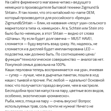
На сайте фирменного магазина читаю:» ведущего
немецкого производителя бытовой техники Zigmund &
Shtain». Я так понял, что это китайский no-name OEM,
который производится для российского «бренда»
Zigmund&Shtain — блин, из названия «лезут уши» сельского
маркетолога типа «э, нэмецкое». Ага, Schtein или Stein это
было бы по-немецки, а этот Shtain — видно от слова
«Штаны». Ну если будет долговечна — MUST HAVE!,
сломается — буду вертать взад сразу. Но, надеюсь, не
сломается и в дисплей будет имплантирована LED —
подсветка, как должно быть. По соотношению цена/
функции*технологическое совершенство — аналогов нет.
Покупкой семья довольна на 100%.
Каши: перловка теперь воспринимается «на ура», ячневая
— супер — лучше, чем в дырчатых пакетах, пошли в ход
каши с тыквой и прочие. Рис любой — идеально! Основной
плюс что получается гораздо вкуснее, чем в кастрюле.
Бесподобна простая капуста на пару, цветные всех видов,
особенно, экзотическая «романеско».
Рыба, мясо, птица на пару — очень вкусно! Вопрос
используемых трав, соль почти не нужна! Ничего не