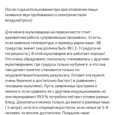
После года использования при приготовлении пищи
появился звук пробиваемого электричеством
воздуха(треск)
Для меня в мультиварках на первом месте стоит
адекватная работа «управляющих прошивок», то есть,
если заявлена температура, к примеру варки каши -98
градусов, значит она должна быть 98 ( 2-3 градуса на
погрешность). В этой мультиварке все работает хорошо!
Что очень обрадовало, поскольку сталкивалась с другими
мультиварками, где градусы только на бумаге, а что она
там делает понятно становится только по
неудовлетворительному результату. Готовит эта мультя
очень бережно и достаточно быстро ( в сравнении с
теновыми мультями). Пусть заявленных программ и
немного, если сравнить ее с другими индукционными, но
они перекрывают 99,9 % потребностей при готовке разных
блюд. Докопаться можно только до малого размера чаши
( 4 литра), хотя это спорный недостаток, если семья не 5-8
человек, то вполне достаточно. Покрытие чаши