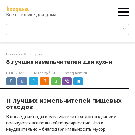
Перейти
booquest
к
Все о технике для дома
контенту
Поиск:
Главная
»
Мясорубки
8 лучших измельчителей для кухни
01.10.2022
Мясорубки
booquest_ru
11 лучших измельчителей пищевых
отходов
В последние годы измельчители отходов под мойку
пользуются все большей популярностью. Что и
неудивительно – благодаря им выносить мусор