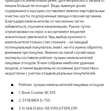
приходится значительно реже, да и неприятного запаха от
мешка больше не исходит. Ведь львиную долю
содержимого мусорки составляют именно картофельные
очистки, кости, подпорченные овощи и прочая органика.
Благодаря измельчителю от них можно легко
избавляться, спуская в канализацию. Рынок чутко
отреагировал на спрос и ассортимент моделей
значительно увеличился. Увы, выбор кухонного
измельчителя только стал сложнее – не каждый
потенциальный покупатель знает, на что нужно обратить
внимание при покупке. Именно на такой случай наши
эксперты составили рейтинг лучших измельчителей
пищевых отходов. В нем собраны наиболее удачные
модели, а также выделены их основные достоинства и
недостатки с учетом отзывов реальных покупателей.
Рейтинг лучших измельчителей пищевых отходов
1. Bone Crusher BC 610
2. STOEWER D-750
3. In Sink Erator ISE EVOLUTION 200