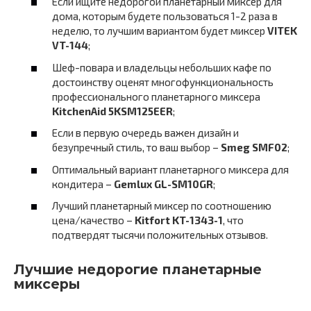
Если ищите недорогой планетарный миксер для
дома, которым будете пользоваться 1-2 раза в
неделю, то лучшим вариантом будет миксер
VITEK
VT-144
;
Шеф-повара и владельцы небольших кафе по
достоинству оценят многофункциональность
профессионального планетарного миксера
KitchenAid 5KSM125EER
;
Если в первую очередь важен дизайн и
безупречный стиль, то ваш выбор –
Smeg SMF02
;
Оптимальный вариант планетарного миксера для
кондитера –
Gemlux GL-SM10GR
;
Лучший планетарный миксер по соотношению
цена/качество –
Kitfort KT-1343-1
, что
подтвердят тысячи положительных отзывов.
Лучшие недорогие планетарные
миксеры