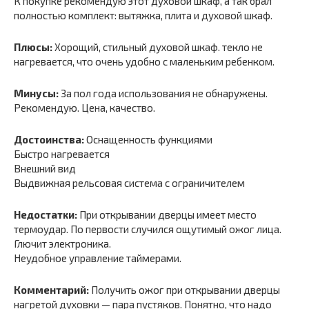
К покупке рекомендую этот духовой шкаф, а так брал
полностью комплект: вытяжка, плита и духовой шкаф.
Плюсы:
Хорощий, стильный духовой шкаф. текло не
нагревается, что очень удобно с маленьким ребенком.
Минусы:
За пол года использования не обнаружены.
Рекомендую. Цена, качество.
Достоинства:
Оснащенность функциями
Быстро нагревается
Внешний вид
Выдвижная рельсовая система с ограничителем
Недостатки:
При открывании дверцы имеет место
термоудар. По первости случился ощутимый ожог лица.
Глючит электроника.
Неудобное управление таймерами.
Комментарий:
Получить ожог при открывании дверцы
нагретой духовки — пара пустяков. Понятно, что надо