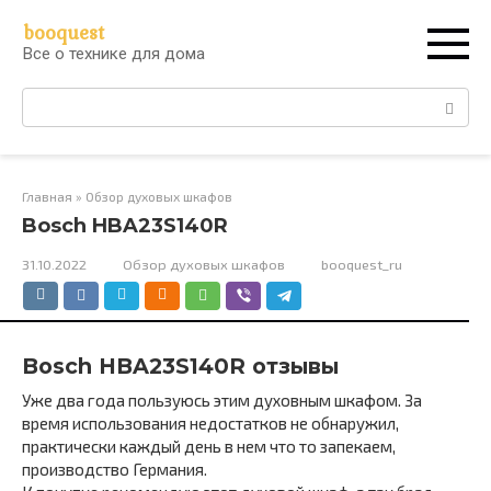
Перейти
booquest
к
Все о технике для дома
контенту
Поиск:
Главная
»
Обзор духовых шкафов
Bosch HBA23S140R
31.10.2022
Обзор духовых шкафов
booquest_ru
Bosch HBA23S140R отзывы
Уже два года пользуюсь этим духовным шкафом. За
время использования недостатков не обнаружил,
практически каждый день в нем что то запекаем,
производство Германия.