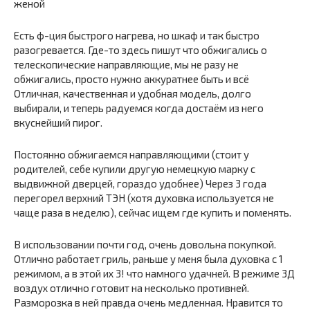
женой
Есть ф-ция быстрого нагрева, но шкаф и так быстро
разогревается. Где-то здесь пишут что обжигались о
телескопические направляющие, мы не разу не
обжигались, просто нужно аккуратнее быть и всё
Отличная, качественная и удобная модель, долго
выбирали, и теперь радуемся когда достаём из него
вкуснейший пирог.
Постоянно обжигаемся направляющими (стоит у
родителей, себе купили другую немецкую марку с
выдвижной дверцей, гораздо удобнее) Через 3 года
перегорел верхний ТЭН (хотя духовка используется не
чаще раза в неделю), сейчас ищем где купить и поменять.
В использовании почти год, очень довольна покупкой.
Отлично работает гриль, раньше у меня была духовка с 1
режимом, а в этой их 3! что намного удачней. В режиме 3Д
воздух отлично готовит на несколько противней.
Разморозка в ней правда очень медленная. Нравится то