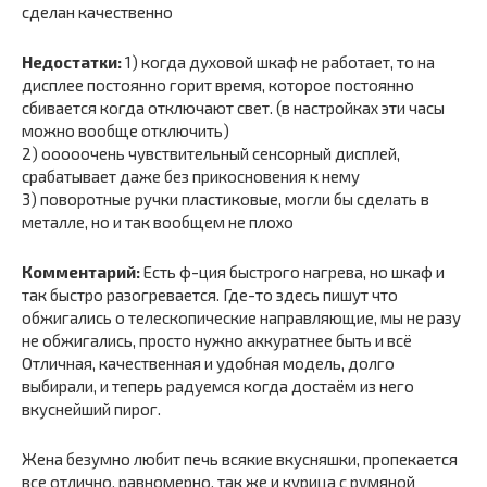
сделан качественно
Недостатки:
1) когда духовой шкаф не работает, то на
дисплее постоянно горит время, которое постоянно
сбивается когда отключают свет. (в настройках эти часы
можно вообще отключить)
2) ооооочень чувствительный сенсорный дисплей,
срабатывает даже без прикосновения к нему
3) поворотные ручки пластиковые, могли бы сделать в
металле, но и так вообщем не плохо
Комментарий:
Есть ф-ция быстрого нагрева, но шкаф и
так быстро разогревается. Где-то здесь пишут что
обжигались о телескопические направляющие, мы не разу
не обжигались, просто нужно аккуратнее быть и всё
Отличная, качественная и удобная модель, долго
выбирали, и теперь радуемся когда достаём из него
вкуснейший пирог.
Жена безумно любит печь всякие вкусняшки, пропекается
все отлично, равномерно, так же и курица с румяной