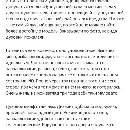
(чтобы готовить на 2 уровнях одновременно нужно
докупать отдельно); внутренний размер меньше, чем у
других духовок ; пекла пирог с конвекцией — у внутренней
стенки подгорел, а внешний край остался бледным. В итоге
— не самый лучший вариант, по этой цене можно найти
более достойную модель. Заказывали по фото, не видя
духовки, пожалели.
Готовить в нём, конечно, одно удовольствие. Выпечка,
мясо, рыба, овощи, фрукты — абсолютно всё получается
идеальным. Достаточно просто мыть, снимаются
направляющие, резинка, стёкла, так что за три года
интенсивного использования всё осталось в идеальном
состоянии. НО. Ровно через три года ни с того, ни с сего
сгорел, при чём в тот момент в нём ничего не готовилось.
Очень жаль, на мой взгляд три года всё- таки маловато.
Духовой шкаф отличный. Дизайн подбирали под кухню,
красивый шоколадный цвет. Режимов достаточно,
направляющие удобные как простые так и
телескопические. Наружное стекло двери обдувается