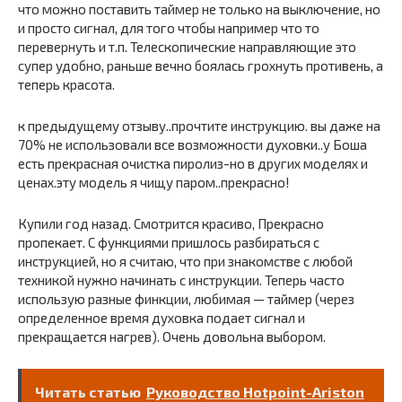
что можно поставить таймер не только на выключение, но
и просто сигнал, для того чтобы например что то
перевернуть и т.п. Телескопические направляющие это
супер удобно, раньше вечно боялась грохнуть противень, а
теперь красота.
к предыдущему отзыву..прочтите инструкцию. вы даже на
70% не использовали все возможности духовки..у Боша
есть прекрасная очистка пиролиз-но в других моделях и
ценах.эту модель я чищу паром..прекрасно!
Купили год назад. Смотрится красиво, Прекрасно
пропекает. С функциями пришлось разбираться с
инструкцией, но я считаю, что при знакомстве с любой
техникой нужно начинать с инструкции. Теперь часто
использую разные финкции, любимая — таймер (через
определенное время духовка подает сигнал и
прекращается нагрев). Очень довольна выбором.
Читать статью
Руководство Hotpoint-Ariston