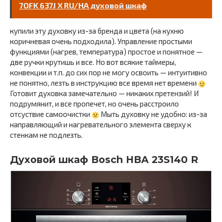
7OFK 637J X RU/HA духовой шкаф
купили эту духовку из-за бренда и цвета (на кухню
коричневая очень подходила). Управление простыми
функциями (нагрев, температура) простое и понятное —
две ручки крутишь и все. Но вот всякие таймеры,
конвекции и т.п. до сих пор не могу освоить — интуитивно
не понятно, лезть в инструкцию все время нет времени
Готовит духовка замечательно — никаких претензий! И
подрумянит, и все пропечет, но очень расстроило
отсуствие самоочистки
Мыть духовку не удобно: из-за
направляющий и нагревательного элемента сверху к
стенкам не подлезть.
Духовой шкаф Bosch HBA 23S140 R