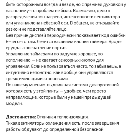
быть осторожным всегда и везде, но с прежней духовкой у
нас почему-то проблем не было. Возможно, дело в
распределении зон нагрева, интенсивности вентилятора
или угла наклона небесной оси. В общем, не открывайте
резко и не подставляйте лицо.
Без причин дисплей периодически показывает код ошибки
E-чего-то там. Лечится касанием кнопки таймера. Вроде
ерунда, а впечатление портит.
Управление таймерами по задумке хорошее, по
исполнению — не хватает сенсорных кнопок для
управления. Если не пользоваться часто, то забываешь, а
интуитивно непонятно, как вообще они управляются
тремя имеющимися кнопками.
По нашему мнению, выдвижная система для противней,
которая есть у этой плиты — удобнее, чем просто
направляющие, которые были у нашей предыдущей
модели.
Достоинства:
Отличная теплоизоляция.
Тихая,вентиляторы охлаждения есть, после завершения
работы обдувают до определенной безопасной