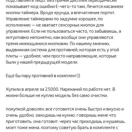
показывает код ошибки E-чего-то там. Лечится касанием
кнопки таймера. Вроде ерунда, а впечатление портит.
Управление таймерами по задумке хорошее, по
исполнению — не хватает сенсорных кнопок для
управления. Если не пользоваться часто, то забываешь, а
интуитивно непонятно, как вообще они управляются
тремя имеющимися кнопками. По нашему мнению,
выдвижная система для противней, которая есть у этой
плиты — удобнее, чем просто направляющие, которые
были у нашей предыдущей модели.
Ещё бы пару противней в комплект))
Купили в апреле за 25000. Нареканий по работе нет. В
жизни больше не куплю модель без само очистки.
покупкой доволен. все готовится очень быстро и вкусно и
очень удобно. заходишь на кухню. говоришь жене что
приготовить. она готовит. через час приходишь и кушаешь.
моет тоже жена. поэтому советую брать в комплекте с