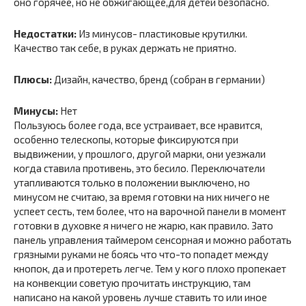
оно горячее, но не обжигающее,для детей безопасно.
Недостатки:
Из минусов- пластиковые крутилки.
Качество так себе, в руках держать не приятно.
Плюсы:
Дизайн, качество, бренд (собран в германии)
Минусы:
Нет
Пользуюсь более года, все устраивает, все нравится,
особенно телескопы, которые фиксируются при
выдвижении, у прошлого, другой марки, они уезжали
когда ставила противень, это бесило. Переключатели
утапливаются только в положении выключено, но
минусом не считаю, за время готовки на них ничего не
успеет сесть, тем более, что на варочной панели в момент
готовки в духовке я ничего не жарю, как правило. Зато
панель управления таймером сенсорная и можно работать
грязными руками не боясь что что-то попадет между
кнопок, да и протереть легче. Тем у кого плохо пропекает
на конвекции советую прочитать инструкцию, там
написано на какой уровень лучше ставить то или иное