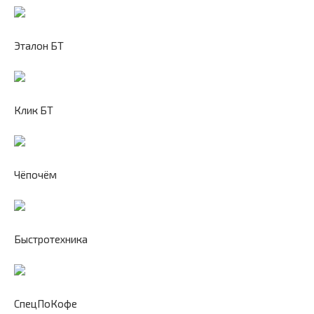
Эталон БТ
Клик БТ
Чёпочём
Быстротехника
СпецПоКофе