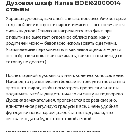
Духовой шкаф Hansa BOEI62000014
отзывы
Хорошая духовка, нам с ней, считаю, повезло. Уже который
год в ней пеку и торты, и пироги, и мяско — все получается
очень вкусное! Стекло не нагревается, это факт, при
открытии не вылетает огромное облако пара, как у
родителей моих — безопасно использовать с детками.
Утапливаемые переключатели как мама оценила — дети
не сообразили пока, как нажимать, так что свои вклады в
готовку не делают))
После стариной духовки, отличия, конечно, колоссальные.
Наконец то при выпекании больше не требуется постоянно
протыкать пирог, чтобы посмотреть пропекся или нет, и
поднимать, чтобы увидеть, ничего ли снизу не подгорело.
Духовка замечательная, пропекается все равномерно,
единственное регулирую градусы и все. Очень удобная
функция очистка паром, даже бы и не подумала, что
чистка, когда ни будь станет такой легкой.
Недорогая, классная модель духового шкафа.