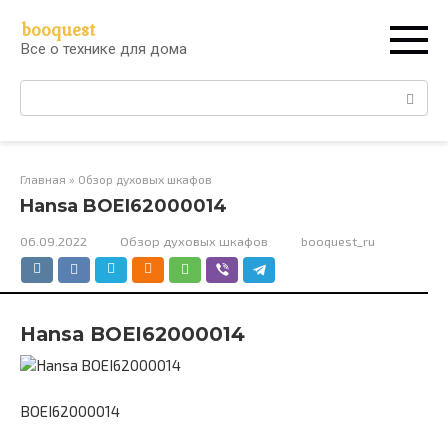
Перейти
booquest
к
Все о технике для дома
контенту
Поиск:
Главная
»
Обзор духовых шкафов
Hansa BOEI62000014
06.09.2022
Обзор духовых шкафов
booquest_ru
Hansa BOEI62000014
BOEI62000014