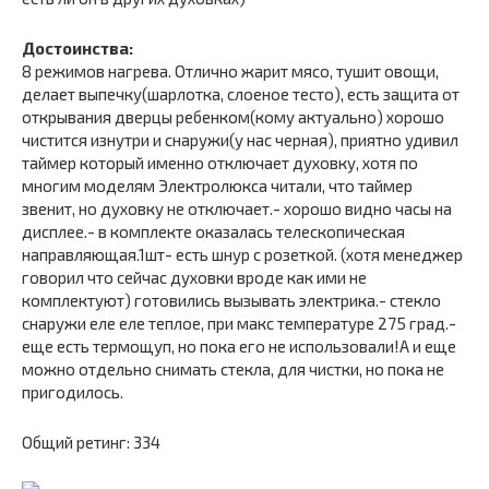
Достоинства:
8 режимов нагрева. Отлично жарит мясо, тушит овощи,
делает выпечку(шарлотка, слоеное тесто), есть защита от
открывания дверцы ребенком(кому актуально) хорошо
чистится изнутри и снаружи(у нас черная), приятно удивил
таймер который именно отключает духовку, хотя по
многим моделям Электролюкса читали, что таймер
звенит, но духовку не отключает.- хорошо видно часы на
дисплее.- в комплекте оказалась телескопическая
направляющая.1шт- есть шнур с розеткой. (хотя менеджер
говорил что сейчас духовки вроде как ими не
комплектуют) готовились вызывать электрика.- стекло
снаружи еле еле теплое, при макс температуре 275 град.-
еще есть термощуп, но пока его не использовали!А и еще
можно отдельно снимать стекла, для чистки, но пока не
пригодилось.
Общий ретинг: 334