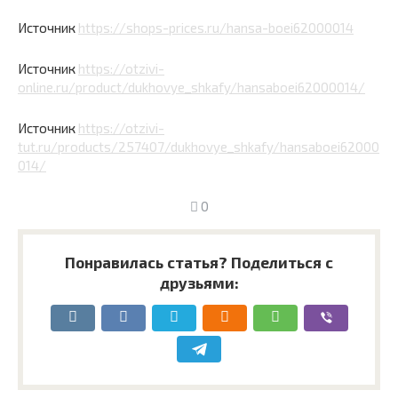
Источник
https://shops-prices.ru/hansa-boei62000014
Источник
https://otzivi-
online.ru/product/dukhovye_shkafy/hansaboei62000014/
Источник
https://otzivi-
tut.ru/products/257407/dukhovye_shkafy/hansaboei62000
014/
0
Понравилась статья? Поделиться с
друзьями: