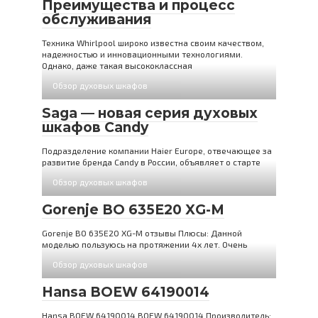
Преимущества и процесс
обслуживания
Техника Whirlpool широко известна своим качеством,
надежностью и инновационными технологиями.
Однако, даже такая высококлассная
Обзор духовых шкафов
Saga — новая серия духовых
шкафов Candy
Подразделение компании Haier Europe, отвечающее за
развитие бренда Candy в России, объявляет о старте
Обзор духовых шкафов
Gorenje BO 635E20 XG-M
Gorenje BO 635E20 XG-M отзывы Плюсы: Данной
моделью пользуюсь на протяжении 4х лет. Очень
Обзор духовых шкафов
Hansa BOEW 64190014
Hansa BOEW 64190014 BOEW 64190014 Производитель: