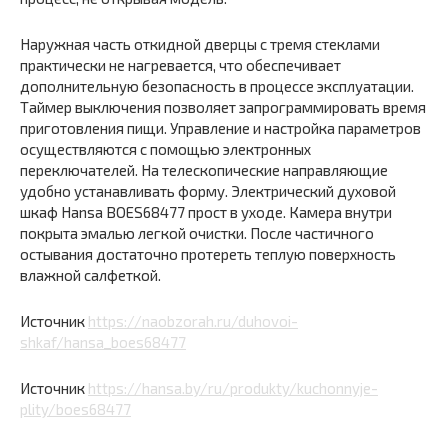
Наружная часть откидной дверцы с тремя стеклами
практически не нагревается, что обеспечивает
дополнительную безопасность в процессе эксплуатации.
Таймер выключения позволяет запрограммировать время
приготовления пищи. Управление и настройка параметров
осуществляются с помощью электронных
переключателей. На телескопические направляющие
удобно устанавливать форму. Электрический духовой
шкаф Hansa BOES68477 прост в уходе. Камера внутри
покрыта эмалью легкой очистки. После частичного
остывания достаточно протереть теплую поверхность
влажной салфеткой.
Источник
https://naobzorah.ru/duhovoi-
shkaf/hansa_boes68477
Источник
https://hansa.by/ru/produkty/kuchonnyje-
plity/boes68477