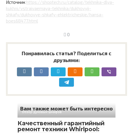
Источник
https://shoptech.ru/catalog/tekhnika-dlya-
kukhni/vstraivaemaya-tekhnika/dukhovyjj-
shkafy/dukhovye-shkafy-ehlektricheskie/hansa-
boes68477.html
0
Понравилась статья? Поделиться с
друзьями:
Вам также может быть интересно
Обзор духовых шкафов
Качественный гарантийный
ремонт техники Whirlpool: