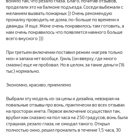
воняло так, что резало глаза. Благо, почитав отзывов,
проделали это на балконе подъезда. Соседи выбежали с
желанием вызвать пожарных )) Очень рекомендую
прокалку проводить не дома, по-больше по времени и
дважды. И еще. Жене очень понравилось там готовить, а
нам очень понравилось что появляется намного больше
всего вкусного )))
При третьем включении поставил режим «нагрев только
низ» и запаха нет вообще. Гриль (он вверху, где много
смазки) еще не пробовал. Но в целом, за такие деньги (16
тыс) нормально.
Экономно, красиво, приемлемо
Выбрали эту модель из-за цены и дизайна, невзирая на
повальные отзывы про вонь, практически во всех отзывах
на просторах инета. Первое включение осуществил так,
врубил как сказано на пол часа на 250 градусов, вонь была
страшная, резало глаза, не ожидал такого. Открыл
полностью окно, решил прокалить в течение 1,5 часа, 30