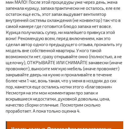
мин МАЛО! После этой процедуры уже через день, жена
запекала курицу, запаха практически не осталось, еле еле
остаток еще есть, этот запах выдувает вентилятор
внутренней системы охлаждения (не конвектор) так что в
самой камере где готовится блюдо запаха нет вовсе.
Курица получилась супер, ни малейшего привкуса этой
вони! Рекомендую всем, перед включением, как это
сделал автор одного предыдущего отзыва, прокалить эту
модель вне собственной квартиры. У кого такой
возможности нет, сразу открывайте окно (полностью, а не
щелочку), ОТКРЫВАЙТЕ ИЛИ СНИМАЙТЕ занавески (иначе
провоняют), выносите мягкую мебель (иначе провоняет)
закрывайте дверь на кухню и прокаливайте в течение
более чем 1 час, вонь такая, что у меня в ноздрях до сих
пор, кажется еще остались нотки этого «благовония»
Несмотря на эти мои комментарии про запах и
вскрывшиеся недостатки, духовкой довольны, цена,
качество сборки отличные. Посмотрим сколько
проработает. А пока только оценка 4.
Читать статью
Фотографии встраиваемых