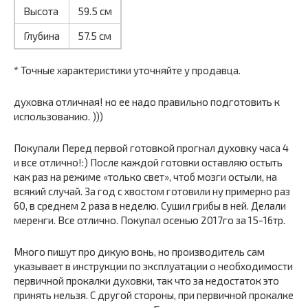
Высота
59.5 см
Глубина
57.5 см
* Точные характеристики уточняйте у продавца.
духовка отличная! но ее надо правильно подготовить к
использованию. )))
Покупали Перед первой готовкой прогнал духовку часа 4
и все отлично!:) После каждой готовки оставляю остыть
как раз на режиме «только свет», чтоб мозги остыли, на
всякий случай. За год с хвостом готовили ну примерно раз
60, в среднем 2 раза в неделю. Сушил грибы в ней. Делали
меренги. Все отлично. Покупал осенью 2017го за 15-16тр.
Много пишут про дикую вонь, но производитель сам
указывает в инструкции по эксплуатации о необходимости
первичной прокалки духовки, так что за недостаток это
принять нельзя. С другой стороны, при первичной прокалке