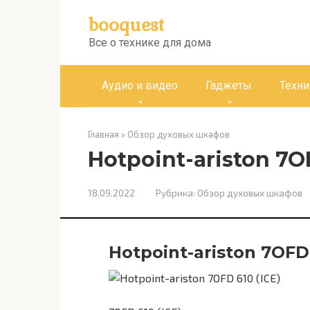
Перейти
booquest
к
контенту
Все о технике для дома
Аудио и видео
Гаджеты
Техни
Главная
»
Обзор духовых шкафов
Hotpoint-ariston 7OF
18.09.2022
Рубрика:
Обзор духовых шкафов
Hotpoint-ariston 7OFD 