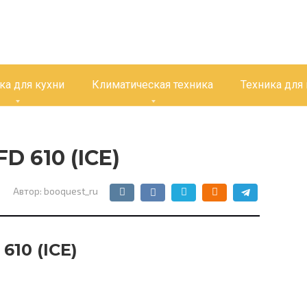
ка для кухни
Климатическая техника
Техника для
D 610 (ICE)
Автор:
booquest_ru
610 (ICE)