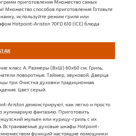
 программ приготовления Множество самых
и! Множество способов приготовления Готовьте
пеканку, используйте режим гриля или
ом Hotpoint-Ariston 7OFD 610 (ICE) блюда
51 AK
ие класс А. Размеры (ВхШ) 60х60 см. Гриль,
атели поворотные. Таймер, звуковой. Дверца
рцы три. Очистка духовки традиционная.
дения. Цвет серый.
t-Ariston демонстрируют, как легко и просто
ю кулинарную фантазию. Приготовить
анцузский жульен или курицу-гриль с их
а. Встраиваемые духовые шкафы Hotpoint-
 и множеством функций настоящие помощники