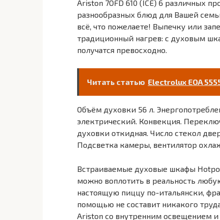
Ariston 7OFD 610 (ICE) 6 различных
разнообразных блюд для Вашей семь
всё, что пожелаете! Выпечку или за
традиционный нагрев: с духовым шкаф
получатся превосходно.
Читать статью
Electrolux EOA 555
Объём духовки 56 л. Энергопотреблен
электрический. Конвекция. Переключ
духовки откидная. Число стекол две
Подсветка камеры, вентилятор охлаж
Встраиваемые духовые шкафы Hotpoin
можно воплотить в реальность любу
настоящую пиццу по-итальянски, фр
помощью не составит никакого труд
Ariston со внутренним освещением