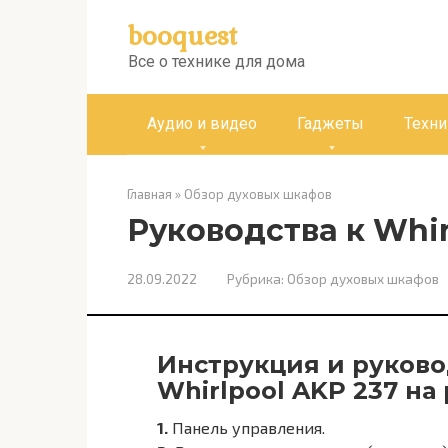
Перейти
booquest
к
контенту
Все о технике для дома
Аудио и видео
Гаджеты
Техни
Главная
»
Обзор духовых шкафов
Руководства к Whi
28.09.2022
Рубрика:
Обзор духовых шкафов
Инструкция и руково
Whirlpool AKP 237 на
1.
Панель управления.