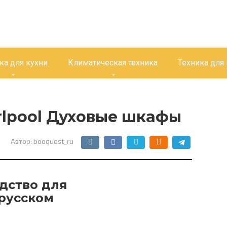
ка для кухни
Климатическая техника
Техника для
rlpool Духовые шкафы
Автор:
booquest_ru
дство для
 русском