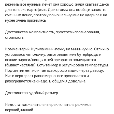
режимы все нужные, печет она хорошо, жара хватает даже
для того же картофеля. Да и стоила она вообще каких-то
смешных денег, поэтому по кошельку мне не ударила и на
кухне очень прижилась
Достоинства: компактность, простота использования,
стоимость.
Комментарий: Купила мини-печку на мини-кухню. Отлично
устроилась на полочку, разогревает мне бутерброды и
всякие пироги/пиццы в ней прекрасно помещаются
(бывает частями). Есть таймер и регулировка температуры.
Подсветки нет, но и так все хорошо видно через дверцу.
Низ и верх греет равномерно, все пропекается и
разогревается как надо. В общем я довольна.
Достоинства: удобный размер
Недостатки: желателен переключатель режимов
верхний,нижний