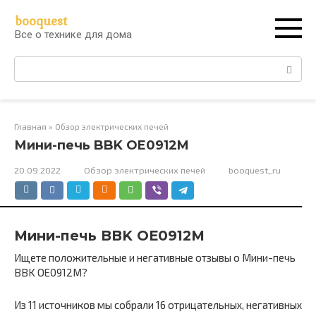
Перейти
booquest
к
Все о технике для дома
контенту
Поиск:
Главная
»
Обзор электрических печей
Мини-печь BBK OE0912M
20.09.2022
Обзор электрических печей
booquest_ru
Мини-печь BBK OE0912M
Ищете положительные и негативные отзывы о Мини-печь
BBK OE0912M?
Из 11 источников мы собрали 16 отрицательных, негативных