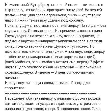
Комментарий: Бутерброд на нижней полке — не плавится
сыр сверху, нет корочки, пригорает снизу хлеб. На верней
полке — толщина слоёв ограничена, снизу — хруст то шо
надо. Нижний тэн в меру удалён, под корочку.
Поначалу думал поставить оба тэна сверху. Но тогда — без
хруста снизу. И только гриль. На примере газового гриля.
Сверху курица на вертеле, а снизу, довольно далеко, на
поддоне картошка шкварчит в капающем сале. Без огня
снизу, только верхний гриль. Думаю и тут можно. Но
выключатель нижнего тэна нужен. А при двух тэнах сверху
— обеспечена зажаренная тёмная корочка на сыре )).
(хлеб, майонез, соль, колбаса, кетчуп, сыр, перец). Эффект
настоящего газового гриля. И картошка — не похожа на
сковородочную. В идеале — 3 тэна, с отключаемым
нижним.
Корпус внутри — оцинковка, не эмаль. Повод для
творчества.
=========================================
Переделал ; оба тэна вверху, открытые, с фронта родной
щиток закрывает от удара и задаёт высоту, отрихтовал
направляющую полок, теперь 3 положения полок. Сила .