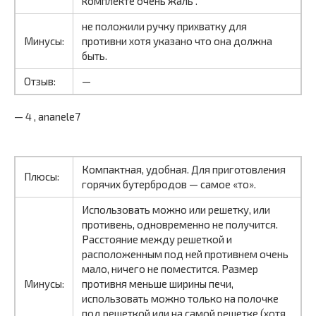
комплекте очень жаль .
не положили ручку прихватку для
Минусы:
противни хотя указано что она должна
быть.
Отзыв:
—
— 4 , ananele7
Компактная, удобная. Для приготовления
Плюсы:
горячих бутербродов — самое «то».
Использовать можно или решетку, или
противень, одновременно не получится.
Расстояние между решеткой и
расположенным под ней противнем очень
мало, ничего не поместится. Размер
Минусы:
противня меньше ширины печи,
использовать можно только на полочке
под решеткой или на самой решетке (хотя