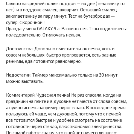
Сальцо на средней полке, поддон — на дне (тена внизу то
нет), и в поддоне смалец шкварчит. Остывший смалец
закипает внизу за пару минут. Тест на бутербродах —
супер, с корочкой !
Правда у меня GALAXY 9 л. Разницы нет. Тэны подключены
поледовательно. Отключать нельзя.
Достоинства: Довольно вместительная печка, хоть и
совсем небольшая. быстро прогревается, есть разные
режимы, еда готовится равномерно.
Недостатки: Таймер максимально только на 30 минут
можно выставить.
Комментарий: Чудесная печка! Не раз спасала, когда на
праздники на плите и в духовке нет места от слова совсем,
а нужно испечь например пирог к чаю. В последнее время
пользуюсь ей чаще, чем духовкой, потому что с печкой
все готовится быстрее и удобнее смотреть на состояние
готовности через стекло, плюс экономия электричества.
По самой работе скажу, что в ней нет ничего лишнего: