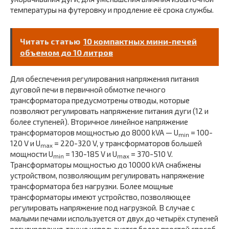
температуры на футеровку и продление её срока службы.
Читать статью
10 компактных мини-печей
объемом до 10 литров
Для обеспечения регулирования напряжения питания
дуговой печи в первичной обмотке печного
трансформатора предусмотрены отводы, которые
позволяют регулировать напряжение питания дуги (12 и
более ступеней). Вторичное линейное напряжение
трансформаторов мощностью до 8000 kVA — U
= 100-
min
120 V и U
= 220-320 V, у трансформаторов большей
max
мощности U
= 130-185 V и U
= 370-510 V.
min
max
Трансформаторы мощностью до 10000 kVA снабжены
устройством, позволяющим регулировать напряжение
трансформатора без нагрузки. Более мощные
трансформаторы имеют устройство, позволяющее
регулировать напряжение под нагрузкой. В случае с
малыми печами используется от двух до четырёх ступеней
регулирования, также используется более простой способ