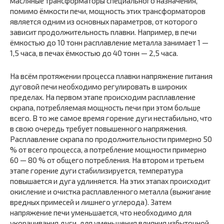
масляные трансформаторы специального назначения,
помимо ёмкости печи, мощность этих трансформаторов
является одним из основных параметров, от которого
зависит продолжительность плавки. Например, в печи
ёмкостью до 10 тонн расплавление металла занимает 1 —
1,5 часа, в печах ёмкостью до 40 тонн — 2,5 часа.
На всём протяжении процесса плавки напряжение питания
дуговой печи необходимо регулировать в широких
пределах. На первом этапе происходим расплавление
скрапа, потребляемая мощность печи при этом больше
всего. В то же самое время горение дуги нестабильно, что
в свою очередь требует повышенного напряжения.
Расплавление скрапа по продолжительности примерно 50
% от всего процесса, а потребление мощности примерно
60 — 80 % от общего потребления. На втором и третьем
этапе горение дуги стабилизируется, температура
повышается и дуга удлиняется. На этих этапах происходит
окисление и очистка расплавленного металла (выжигание
вредных примесей и лишнего углерода). Затем
напряжение печи уменьшается, что необходимо для
укорачивания дуги, для уменьшения влияния избыточной