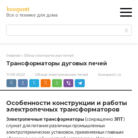
Перейти
booquest
к
Все о технике для дома
контенту
Поиск:
Главная
»
Обзор электрических печей
Трансформаторы дуговых печей
11.09.2022
Обзор электрических печей
booquest_ru
Особенности конструкции и работы
электропечных трансформаторов
Электропечные трансформаторы
(сокращенно
ЭПТ
)
служат для питания различных промышленных
электротермических установок, применяемых главным