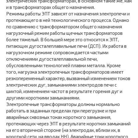
электрических трансформаторах, в основном такие же, как
и в трансформаторах общего назначения.
Режимы работы ЭПТ зависят от назначения электропечи и
протекающего в ней технологического процесса. Однако
по сравнению с трансформатором общего назначения
нагрузочный режим работы щечных трансформаторов
более тяжелый. В большей мере это относится к ЭПТ,
питающих дугосталеплавильные печи (ДСП). Их работа в
нагрузочном режиме сопровождается частыми
отключениями дугосталеплавильной печи,
обусловленными технологией плавки металла. Кроме
того, нагрузка электропечных трансформаторов имеет
резкопеременный характер, вызванный изменением токов
электрических дуг, замыканиями электродов печи с
шихтой, изменением частот в результате горения дуг и
другими короткими замыканиями.
Электропечные трансформаторы должны нормально
работать в заданных пределах при перегрузке и при
аварийных сквозных токах короткого замыкания,
протекающих через ЭПТ в результате коротких замыканий
на его вторичной стороне (на электродах, вблизи их, в
короткой сети, на вводах НН). Аварийные токи короткого