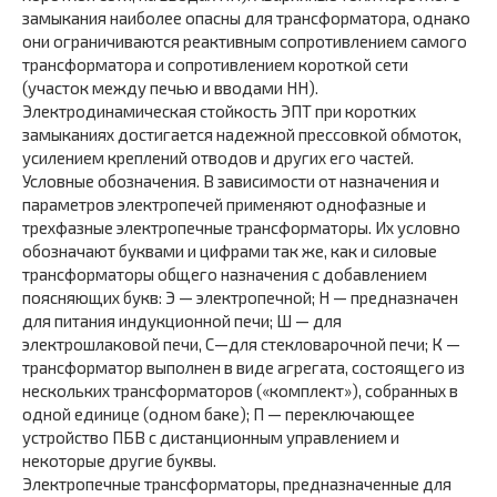
замыкания наиболее опасны для трансформатора, однако
они ограничиваются реактивным сопротивлением самого
трансформатора и сопротивлением короткой сети
(участок между печью и вводами НН).
Электродинамическая стойкость ЭПТ при коротких
замыканиях достигается надежной прессовкой обмоток,
усилением креплений отводов и других его частей.
Условные обозначения. В зависимости от назначения и
параметров электропечей применяют однофазные и
трехфазные электропечные трансформаторы. Их условно
обозначают буквами и цифрами так же, как и силовые
трансформаторы общего назначения с добавлением
поясняющих букв: Э — электропечной; Н — предназначен
для питания индукционной печи; Ш — для
электрошлаковой печи, С—для стекловарочной печи; К —
трансформатор выполнен в виде агрегата, состоящего из
нескольких трансформаторов («комплект»), собранных в
одной единице (одном баке); П — переключающее
устройство ПБВ с дистанционным управлением и
некоторые другие буквы.
Электропечные трансформаторы, предназначенные для