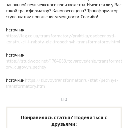
канальной печи чешского производства. Имеются ли у Вас
такой трансформатор? Какогоего цена? Трансформатор
ступенчатым повышением мощности. Спасибо!
Источник
https://leg.co.ua/transformatory/praktika/osobennosti-
konstrukcii-i-raboty-elektropechnyh-transformatorov.html
Источник
https://studwood.net/1764863/tovarovedenie/transformat
ory_dugovyh_pechey
Источник
https://silovoytransformator.ru/stati/pechnye-
transformatory.htm
0
Понравилась статья? Поделиться с
друзьями: