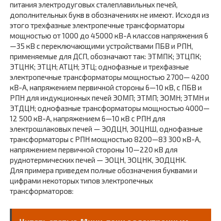
питания электродуговых сталеплавильных печей,
дополнительных букв в обозначениях не имеют. Исходя из
этого трехфазные электропечные трансформаторы
мощностью от 1000 до 45000 кВ-А классов напряжения 6
—35 кВ с переключающими устройствами ПБВ и РПН,
применяемые для ДСП, обозначают так: ЭТМПК; ЭТЦПК;
ЭТЦНК; ЭТЦН; АТЦН; ЭТЦ; однофазные и трехфазные
электропечные трансформаторы мощностью 2700— 4200
кВ-А, напряжением первичной стороны 6—10 кВ, с ПБВ и
РПН для индукционных печей ЭОМП; ЭТМП; ЭОМН; ЭТМН и
ЭТДЦН; однофазные трансформаторы мощностью 4000—
12 500 кВ-А, напряжением 6—10 кВ с РПН для
электрошлаковых печей — ЭОДЦН, ЭОЦНШ, однофазные
трансформаторы с РПН мощностью 8200—83 300 кВ-А,
напряжением первичной стороны 10—220 кВ для
руднотермических печей — ЭОЦН, ЭОЦНК, ЭОДЦНК.
Для примера приведем полные обозначения буквами и
цифрами некоторых типов электропечных
трансформаторов: