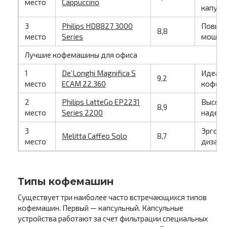
место
Cappuccino
капучи
3
Philips HD8827 3000
Повыш
8,8
место
Series
мощнос
Лучшие кофемашины для офиса
1
De’Longhi Magnifica S
Идеаль
9,2
место
ECAM 22.360
кофема
2
Philips LatteGo EP2231
Высоко
8,9
место
Series 2200
надежн
3
Эргон
Melitta Caffeo Solo
8,7
место
дизайн
Типы кофемашин
Существует три наиболее часто встречающихся типов
кофемашин. Первый — капсульный. Капсульные
устройства работают за счет фильтрации специальных