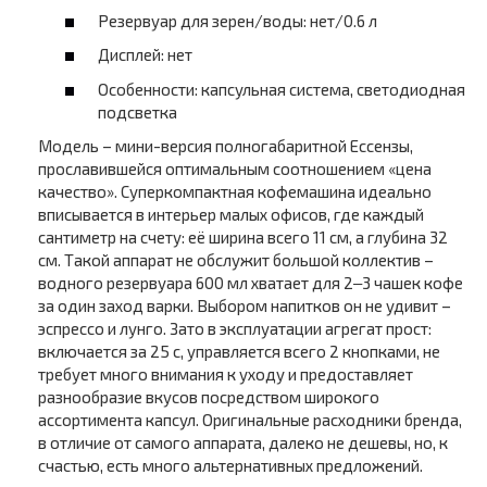
Резервуар для зерен/воды: нет/0.6 л
Дисплей: нет
Особенности: капсульная система, светодиодная
подсветка
Модель – мини-версия полногабаритной Ессензы,
прославившейся оптимальным соотношением «цена
качество». Суперкомпактная кофемашина идеально
вписывается в интерьер малых офисов, где каждый
сантиметр на счету: её ширина всего 11 см, а глубина 32
см. Такой аппарат не обслужит большой коллектив –
водного резервуара 600 мл хватает для 2‒3 чашек кофе
за один заход варки. Выбором напитков он не удивит –
эспрессо и лунго. Зато в эксплуатации агрегат прост:
включается за 25 с, управляется всего 2 кнопками, не
требует много внимания к уходу и предоставляет
разнообразие вкусов посредством широкого
ассортимента капсул. Оригинальные расходники бренда,
в отличие от самого аппарата, далеко не дешевы, но, к
счастью, есть много альтернативных предложений.