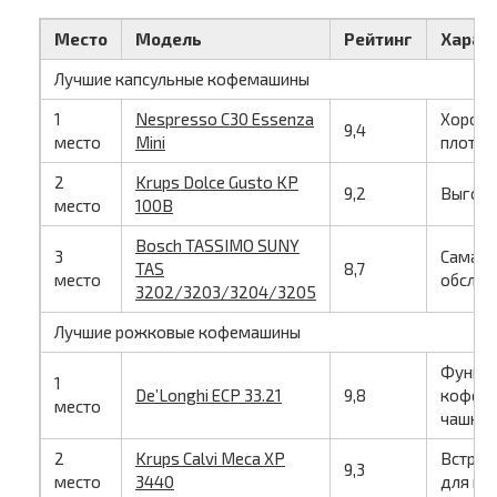
Место
Модель
Рейтинг
Харак
Лучшие капсульные кофемашины
1
Nespresso C30 Essenza
Хороши
9,4
место
Mini
плотно
2
Krups Dolce Gusto KP
9,2
Выгодн
место
100B
Bosch TASSIMO SUNY
3
Самая 
TAS
8,7
место
обслуж
3202/3203/3204/3205
Лучшие рожковые кофемашины
Функци
1
De’Longhi ECP 33.21
9,8
кофейн
место
чашки
2
Krups Calvi Meca XP
Встрое
9,3
место
3440
для ка