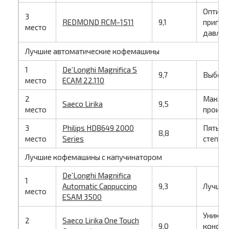
Оптима
3
REDMOND RCM-1511
9,1
пригот
место
давлени
Лучшие автоматические кофемашины
1
De’Longhi Magnifica S
9,7
Выбор 
место
ECAM 22.110
2
Макси
Saeco Lirika
9,5
место
произв
3
Philips HD8649 2000
Пять р
8,8
место
Series
степен
Лучшие кофемашины с капучинатором
De’Longhi Magnifica
1
Automatic Cappuccino
9,3
Лучший
место
ESAM 3500
Уникал
2
Saeco Lirika One Touch
9,0
констр