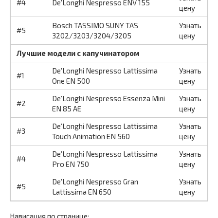
#4
De’Longhi Nespresso ENV 155
цену
Bosch TASSIMO SUNY TAS
Узнать
#5
3202/3203/3204/3205
цену
Лучшие модели с капучинатором
De’Longhi Nespresso Lattissima
Узнать
#1
One EN 500
цену
De’Longhi Nespresso Essenza Mini
Узнать
#2
EN 85 AE
цену
De’Longhi Nespresso Lattissima
Узнать
#3
Touch Animation EN 560
цену
De’Longhi Nespresso Lattissima
Узнать
#4
Pro EN 750
цену
De’Longhi Nespresso Gran
Узнать
#5
Lattissima EN 650
цену
Навигация по странице: