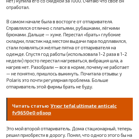
нет) купила его со скидкой за 1000. Считаю что свое он
отработал.
В самом начале была в восторге от отпаривателя.
Справлялся отлично с платьями, рубашками, лёгкими
брюками. Дальше — хуже. Перестал «брать» глубокие
складки, пластик над местом выдачи пара подплавился,
стали появляться жёлтые пятна от отпаривателя на
одежде. Спустя год работы (использовала 1-2 раза в 1-2
недели) просто перестал нагреваться, вибрация шла, а
нагрев нет. Разобрали — все в норме, почему не работает
— не понятно, пришлось выкинуть. Почитала отзывы: у
Polaris это почти регулярная проблема. Больше
отпариватель этой фирмы брать не буду.
Читать статью
Утюг tefal ultimate anticalc
fv9650e0 обзор
Это мой второй отпариватель. Дома стационарный, теперь
решил приобрести в дорогу. Понял, что одного этого бы на