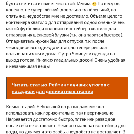
будто светится и пахнет чистотой. Мммм.
По весу он,
конечно, не супер-лёгкий, довольно тяжёленький, но
опять же, неудобства мне не доставило. Объёма целого
контейнера хватило для отпаривания одной очень-очень
мятой футболки, и половины контейнера хватило для
отпаривания шёлковой блузки (т.к. она парится быстрее).
Отпариватель нужен был для отпуска, т.к. после
чемоданов вся одежда мятая, но теперь решила
пользоваться им и дома. С утра 5 минут и одежда на
выход готова. Никаких гладильных досок! Очень удобная
и незаменимая вещь!
Читать статью
Рейтинг лучших утюгов с
насадкой для деликатных тканей
Комментарий: Небольшой по размерам, можно
использовать как горизонтально, так и вертикально.
Нагревается достаточно быстро, пятен или разводов
после себя не оставляет. Немного маловат контейнер для
воды, но для меня это особых неудобств не доставляет. В