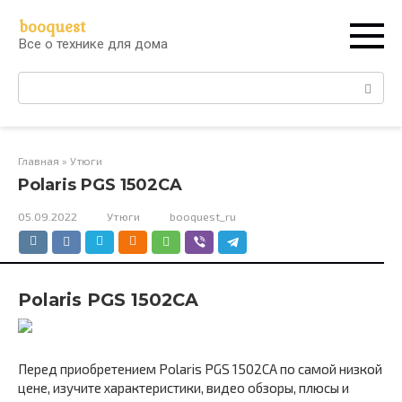
Перейти
booquest
к
Все о технике для дома
контенту
Поиск:
Главная
»
Утюги
Polaris PGS 1502CA
05.09.2022
Утюги
booquest_ru
Polaris PGS 1502CA
Перед приобретением Polaris PGS 1502CA по самой низкой
цене, изучите характеристики, видео обзоры, плюсы и