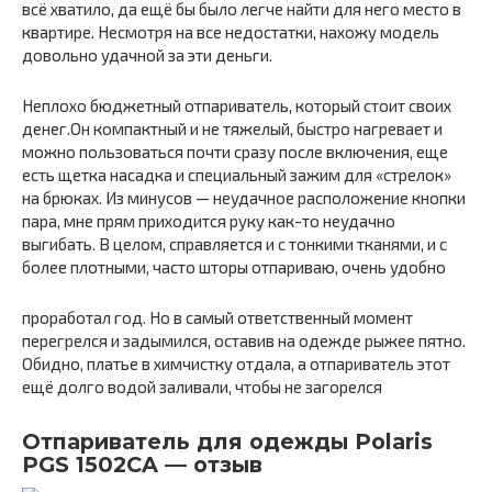
всё хватило, да ещё бы было легче найти для него место в
квартире. Несмотря на все недостатки, нахожу модель
довольно удачной за эти деньги.
Неплохо бюджетный отпариватель, который стоит своих
денег.Он компактный и не тяжелый, быстро нагревает и
можно пользоваться почти сразу после включения, еще
есть щетка насадка и специальный зажим для «стрелок»
на брюках. Из минусов — неудачное расположение кнопки
пара, мне прям приходится руку как-то неудачно
выгибать. В целом, справляется и с тонкими тканями, и с
более плотными, часто шторы отпариваю, очень удобно
проработал год. Но в самый ответственный момент
перегрелся и задымился, оставив на одежде рыжее пятно.
Обидно, платье в химчистку отдала, а отпариватель этот
ещё долго водой заливали, чтобы не загорелся
Отпариватель для одежды Polaris
PGS 1502CA — отзыв