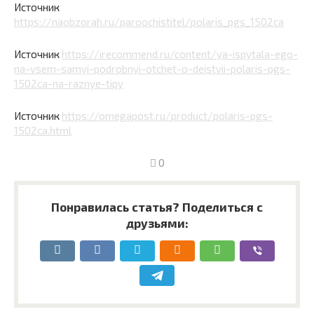
Источник
https://naobzorah.ru/paroochistitel/polaris_pgs_1502ca
Источник
https://irecommend.ru/content/ya-ispytala-ego-
na-vsem-samyi-podrobnyi-otchet-o-deistvii-polaris-pgs-
1502ca-na-raznye-tipy
Источник
https://omegapost.ru/product/polaris-pgs-
1502ca.html
0
Понравилась статья? Поделиться с
друзьями: