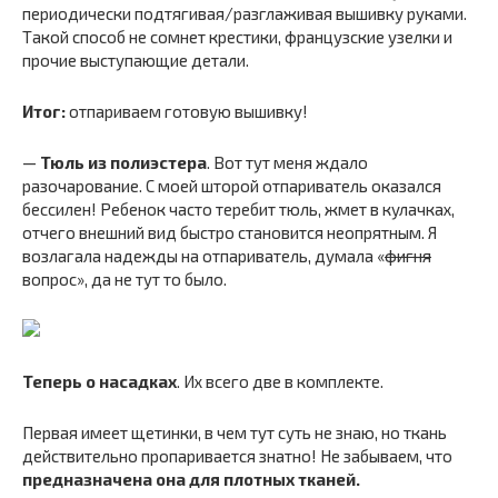
периодически подтягивая/разглаживая вышивку руками.
Такой способ не сомнет крестики, французские узелки и
прочие выступающие детали.
Итог:
отпариваем готовую вышивку!
—
Тюль из полиэстера
. Вот тут меня ждало
разочарование. С моей шторой отпариватель оказался
бессилен! Ребенок часто теребит тюль, жмет в кулачках,
отчего внешний вид быстро становится неопрятным. Я
возлагала надежды на отпариватель, думала «
фигня
вопрос», да не тут то было.
Теперь о насадках
. Их всего две в комплекте.
Первая имеет щетинки, в чем тут суть не знаю, но ткань
действительно пропаривается знатно! Не забываем, что
предназначена она для плотных тканей.