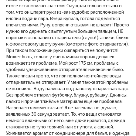
итоге остановилась на этом. Смущали только отзывы о
том, что он шпарит руки из-за неудобно расположенной
кнопки подачи пара. Вчера купила, готова поделиться
впечатлениями. Руку, вопреки отзывам, не шпарит! Просто
нужно его держать с вытягунтым большим пальцем, НЕ
впритык к основанию отпаривателя (глупо!), а ниже, ближе
к фиолетовому цвету ручки (смотрите фото отаривателя).
При таком положении руки ошпариться не получится!
Может быть, только у очень миниатюрных девушек
возникает эта проблема. Мой рост 175 см, проблемы с
удобным удерживанием отпаривателя никакой не было.
Также писали про то, что при полном контейнере воды
отпариватель не отпаривает. У меня также этой проблемы
не возникло. Воду наливала под завязку, шпарил как надо.
Без проблем отпарил футболку, блузку, рубашку. Джинсы,
пальто и прочие тяжёлые материалы ещё не пробовала.
Нагревается моментально! Я не засекала, но, думаю,
заявленных 30 секунд хватает. То, что вещи становятся
немного влажными от него, мне даже нравится, одежда
становится не тупо горячей, как от утюга, а свежей.
Усиливается аромат от кондиционера для белья, и одежда