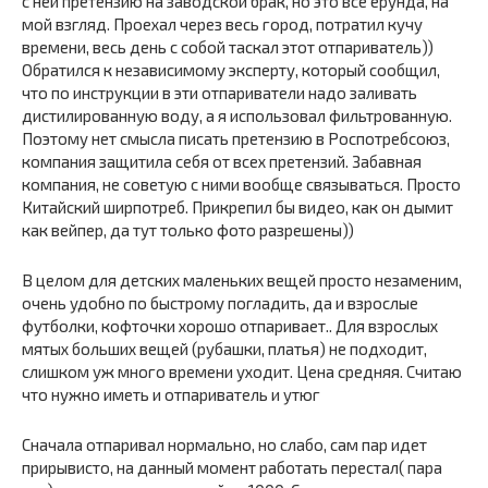
с ней претензию на заводской брак, но это всё ерунда, на
мой взгляд. Проехал через весь город, потратил кучу
времени, весь день с собой таскал этот отпариватель))
Обратился к независимому эксперту, который сообщил,
что по инструкции в эти отпариватели надо заливать
дистилированную воду, а я использовал фильтрованную.
Поэтому нет смысла писать претензию в Роспотребсоюз,
компания защитила себя от всех претензий. Забавная
компания, не советую с ними вообще связываться. Просто
Китайский ширпотреб. Прикрепил бы видео, как он дымит
как вейпер, да тут только фото разрешены))
В целом для детских маленьких вещей просто незаменим,
очень удобно по быстрому погладить, да и взрослые
футболки, кофточки хорошо отпаривает.. Для взрослых
мятых больших вещей (рубашки, платья) не подходит,
слишком уж много времени уходит. Цена средняя. Считаю
что нужно иметь и отпариватель и утюг
Сначала отпаривал нормально, но слабо, сам пар идет
прирывисто, на данный момент работать перестал( пара