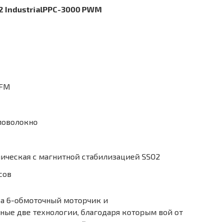
 IndustrialPPC-3000 PWM
CFM
ловолокно
ическая с магнитной стабилизацией SSO2
сов
На 6-обмоточный моторчик и
ные две технологии, благодаря которым вой от