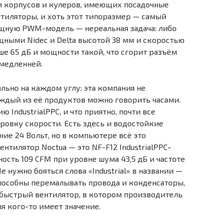
о и корпусов и кулеров, имеющих посадочные
тиляторы, и хоть этот типоразмер — самый
ощную PWM-модель — нереальная задача: либо
ными Nidec и Delta высотой 38 мм и скоростью
е 65 дБ и мощности такой, что сгорит разъём
омедленней.
льно на каждом углу: эта компания не
аждый из её продуктов можно говорить часами.
IndustrialPPC, и что приятно, почти все
вку скорости. Есть здесь и водостойкие
ие 24 Вольт, но в компьютере всё это
нтилятор Noctua — это NF-F12 IndustrialPPC-
ть 109 CFM при уровне шума 43,5 дБ и частоте
 нужно бояться слова «Industrial» в названии —
способны перемалывать провода и конденсаторы,
о быстрый вентилятор, в котором производитель
ля кого-то имеет значение.