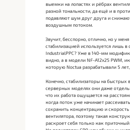
выемки на лопастях и рёбрах вентил
разной тональности, да ещё и в прот
подавляют шум друг друга и снижаю
воздушным потоком.
Звучит, бесспорно, отлично, но у мен
стабилизацией используется лишь в 
IndustrialPPC? Уже в 140-мм модифи
видно, а в модели NF-A12x25 PWM, и
которую Noctua разрабатывали 5 лет,
Конечно, стабилизаторы на быстрых 
серверных моделях они даже отдельно
что их работа ощущается на расстоян
когда поток уже начинает рассеивать
сохранить концентрацию и скорость 
вентилятора, поэтому такая конструк
раскроет себя только как приточный
На радиаторах СВО или обычных куле