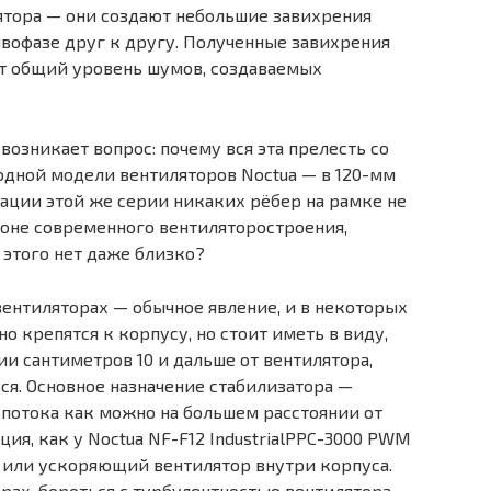
ятора — они создают небольшие завихрения
ивофазе друг к другу. Полученные завихрения
т общий уровень шумов, создаваемых
я возникает вопрос: почему вся эта прелесть со
одной модели вентиляторов Noctua — в 120-мм
кации этой же серии никаких рёбер на рамке не
коне современного вентиляторостроения,
 этого нет даже близко?
вентиляторах — обычное явление, и в некоторых
 крепятся к корпусу, но стоит иметь в виду,
ии сантиметров 10 и дальше от вентилятора,
ся. Основное назначение стабилизатора —
потока как можно на большем расстоянии от
ция, как у Noctua NF-F12 IndustrialPPC-3000 PWM
 или ускоряющий вентилятор внутри корпуса.
рах, бороться с турбулентностью вентилятора