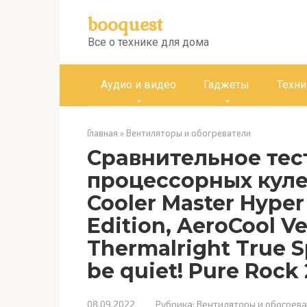
Перейти
booquest
к
контенту
Все о технике для дома
Аудио и видео
Гаджеты
Техни
Главная
»
Вентиляторы и обогреватели
Сравнительное тес
процессорных куле
Cooler Master Hyper
Edition, AeroCool Ve
Thermalright True Sp
be quiet! Pure Rock 
08.09.2022
Рубрика:
Вентиляторы и обогрев