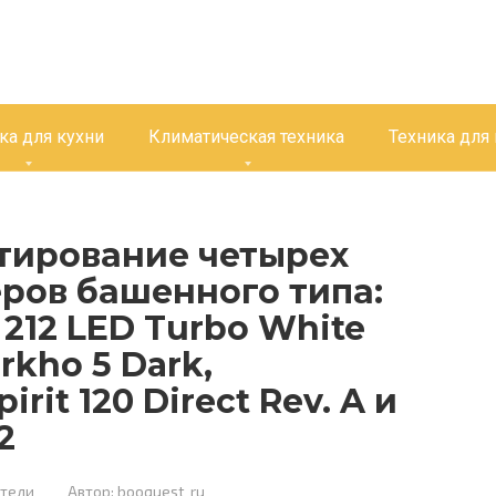
ка для кухни
Климатическая техника
Техника для
тирование четырех
ров башенного типа:
 212 LED Turbo White
rkho 5 Dark,
irit 120 Direct Rev. A и
2
атели
Автор:
booquest_ru