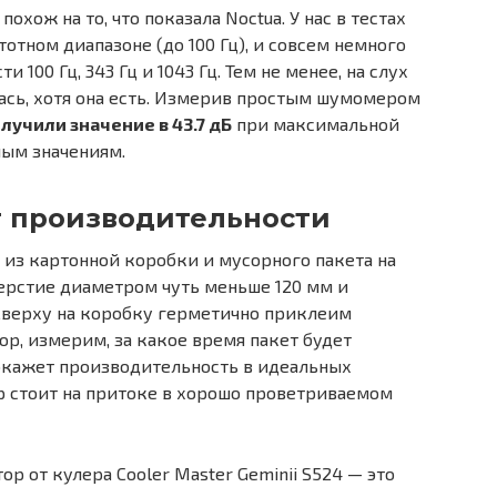
охож на то, что показала Noctua. У нас в тестах
отном диапазоне (до 100 Гц), и совсем немного
и 100 Гц, 343 Гц и 1043 Гц. Тем не менее, на слух
ась, хотя она есть. Измерив простым шумомером
лучили значение в 43.7 дБ
при максимальной
ным значениям.
ст производительности
из картонной коробки и мусорного пакета на
ерстие диаметром чуть меньше 120 мм и
 Сверху на коробку герметично приклеим
ор, измерим, за какое время пакет будет
 покажет производительность в идеальных
р стоит на притоке в хорошо проветриваемом
р от кулера Cooler Master Geminii S524 — это