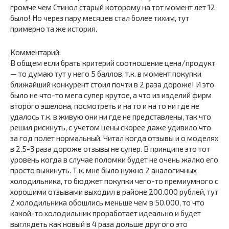
громче чем Стинол старый которому на тот момент лет 12
было! Но через пару месяцев стал более тихим, тут
примерно та же история.
Комментарий:
В общем если брать критерий соотношение цена/продукт
— то думаю тут у него 5 баллов, т.к. в момент покупки
ближайший конкурент стоил почти в 2 раза дороже! И это
было не что-то мега супер крутое, а что из изделий фирм
второго эшелона, посмотреть и на то и на то ни где не
удалось т.к. в живую они ни где не представлены, так что
решил рискнуть, с учетом цены скорее даже удивило что
за год полет нормальный. Читал когда отзывы и о моделях
в 2.5-3 раза дороже отзывы не супер. В принципе это тот
уровень когда в случае поломки будет не очень жалко его
просто выкинуть. Т.к. мне было нужно 2 аналогичных
холодильника, то бюджет покупки чего-то премиумного с
хорошими отзывами выходил в районе 200.000 рублей, тут
2 холодильника обошлись меньше чем в 50.000, то что
какой-то холодильник проработает идеально и будет
выглядеть как новый в 4 раза дольше другого это