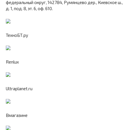
федеральный округ, 142784, Румянцево дер., Киевское ш.,
д. 1, под. 8, эт. 6, оф. 610.
ТехноБТ.ру
Renlux
Ultraplanet.ru
Вмагазине