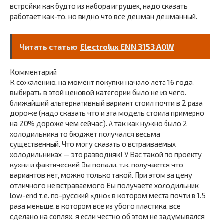
встройки как будто из набора игрушек, надо сказать
работает как-то, но видно что все дешман дешманный.
Читать статью
Electrolux ENN 3153 AOW
Комментарий
К сожалению, на момент покупки начало лета 16 года,
выбирать в этой ценовой категории было не из чего.
ближайший альтернативный вариант стоил почти в 2 раза
дороже (надо сказать что и эта модель стоила примерно
на 20% дороже чем сейчас). А так как нужно было 2
холодильника то бюджет получался весьма
существенный. Что могу сказать о встраиваемых
холодильниках — это разводняк! У Вас такой по проекту
кухни и фактический Вы попали, т.к. получается что
вариантов нет, можно только такой. При этом за цену
отличного не встраваемого Вы получаете холодильник
low-end т.е. по-русский «дно» в котором места почти в 1.5
раза меньше, в котором все из убого пластика, все
сделано на соплях. я если честно об этом не задумывался