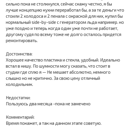
сильно пока не столкнулся, сейчас скажу честно, я бы
лучше концепцию кухни переработал бы, а за те деньги что
стоили 2 холодоса и 2 пенала с окраской для них, купил бы
нормальный side-by-side с генератором льда например. но
уже поздно и теперь когда один уже почти не работает,
другому судя по всему тоже не долго осталось придется
ремонтировать.
Достоинства:
Хорошее качество пластика и стекла, удобный. Идеально
встал в нишу. По шумности могу сказать, что стоит в
студии где сплю я — Не мешает абсолютно, немного
слышно но не критично. За свою цену отличный
холодильник.
Недостатки:
Пользуюсь два месяца -пока не замечено
Комментарий:
Время покажет, а так на данном этапе советую.