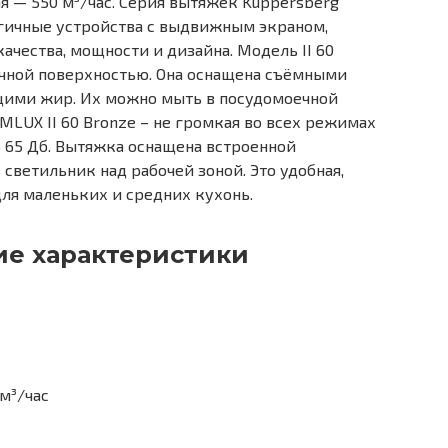
я — 550 м³/час. Серия вытяжек Kuppersberg
огичные устройства с выдвижным экраном,
ачества, мощности и дизайна. Модель II 60
очной поверхностью. Она оснащена съёмными
щими жир. Их можно мыть в посудомоечной
MLUX II 60 Bronze – не громкая во всех режимах
 65 Дб. Вытяжка оснащена встроенной
светильник над рабочей зоной. Это удобная,
для маленьких и средних кухонь.
ие характеристики
м³/час