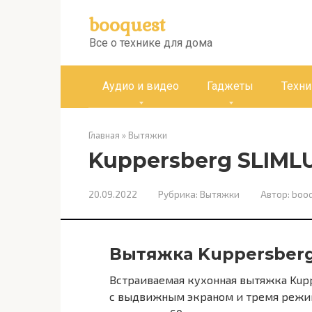
Перейти
booquest
к
контенту
Все о технике для дома
Аудио и видео
Гаджеты
Техни
Главная
»
Вытяжки
Kuppersberg SLIMLU
20.09.2022
Рубрика:
Вытяжки
Автор:
booq
Вытяжка Kuppersberg 
Встраиваемая кухонная вытяжка Kuppe
с выдвижным экраном и тремя режим