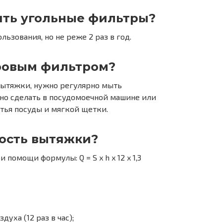
ять угольные фильтры?
ьзования, но не реже 2 раз в год.
ировым фильтром?
вытяжки, нужно регулярно мыть
о сделать в посудомоечной машине или
тья посуды и мягкой щетки.
ость вытяжки?
омощи формулы: Q = S x h x 12 x 1,3
уха (12 раз в час);