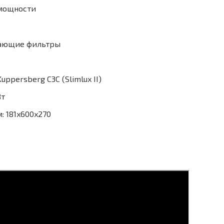
 мощности
ающие фильтры
ppersberg C3C (Slimlux II)
Вт
: 181x600x270