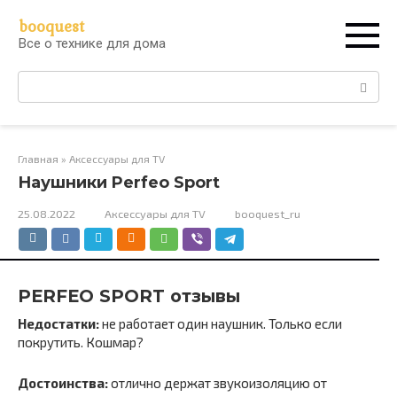
Перейти
booquest
к
Все о технике для дома
контенту
Поиск:
Главная
»
Аксессуары для TV
Наушники Perfeo Sport
25.08.2022
Аксессуары для TV
booquest_ru
PERFEO SPORT отзывы
Недостатки:
не работает один наушник. Только если
покрутить. Кошмар?
Достоинства:
отлично держат звукоизоляцию от