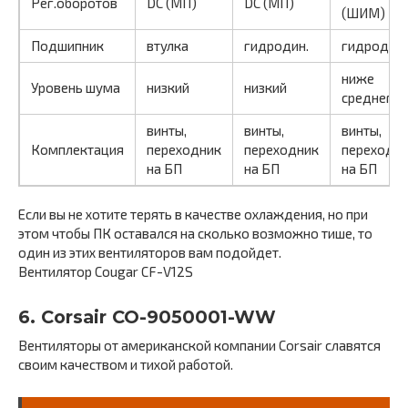
Рег.оборотов
DC (МП)
DC (МП)
(ШИМ)
Подшипник
втулка
гидродин.
гидродин.
ниже
Уровень шума
низкий
низкий
среднего
винты,
винты,
винты,
Комплектация
переходник
переходник
переходн
на БП
на БП
на БП
Если вы не хотите терять в качестве охлаждения, но при
этом чтобы ПК оставался на сколько возможно тише, то
один из этих вентиляторов вам подойдет.
Вентилятор Cougar CF-V12S
6. Corsair CO-9050001-WW
Вентиляторы от американской компании Corsair славятся
своим качеством и тихой работой.