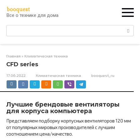
Перейти
booquest
к
Все о технике для дома
контенту
Поиск:
Главная
»
Климатическая техника
CFD series
17.06.2022
Климатическая техника
booquest_ru
Лучшие брендовые вентиляторы
для корпуса компьютера
Представляем подборку корпусных вентиляторов 120 мм
от популярных мировых производителей с лучшим
соотношением цена/качество.