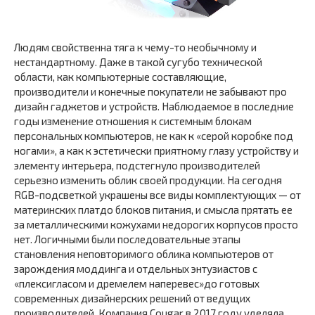
Людям свойственна тяга к чему-то необычному и
нестандартному. Даже в такой сугубо технической
области, как компьютерные составляющие,
производители и конечные покупатели не забывают про
дизайн гаджетов и устройств. Наблюдаемое в последние
годы изменение отношения к системным блокам
персональных компьютеров, не как к «серой коробке под
ногами», а как к эстетически приятному глазу устройству и
элементу интерьера, подстегнуло производителей
серьезно изменить облик своей продукции. На сегодня
RGB-подсветкой украшены все виды комплектующих — от
материнских платдо блоков питания, и смысла прятать ее
за металлическими кожухами недорогих корпусов просто
нет. Логичными были последовательные этапы
становления неповторимого облика компьютеров от
зарождения моддинга и отдельных энтузиастов с
«плексигласом и дремелем наперевес»до готовых
современных дизайнерских решений от ведущих
производителей. Компания Cougar в 2017 году уделяла