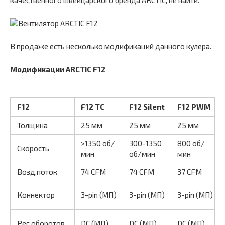
В продаже есть несколько модификаций данного кулера.
Модификации ARCTIC F12
F12
F12 TC
F12 Silent
F12 PWM
Толщина
25 мм
25 мм
25 мм
>1350 об/
300-1350
800 об/
Скорость
мин
об/мин
мин
Возд.поток
74 CFM
74 CFM
37 CFM
Коннектор
3-pin (МП)
3-pin (МП)
3-pin (МП)
Рег.оборотов
DC (МП)
DC (МП)
DC (МП)