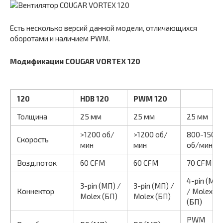
Есть несколько версий данной модели, отличающихся
оборотами и наличием PWM.
Модификации COUGAR VORTEX 120
120
HDB 120
PWM 120
Толщина
25 мм
25 мм
25 мм
>1200 об/
>1200 об/
800-1500
Скорость
мин
мин
об/мин
Возд.поток
60 CFM
60 CFM
70 CFM
4-pin (МП)
3-pin (МП) /
3-pin (МП) /
Коннектор
/ Molex
Molex (БП)
Molex (БП)
(БП)
PWM