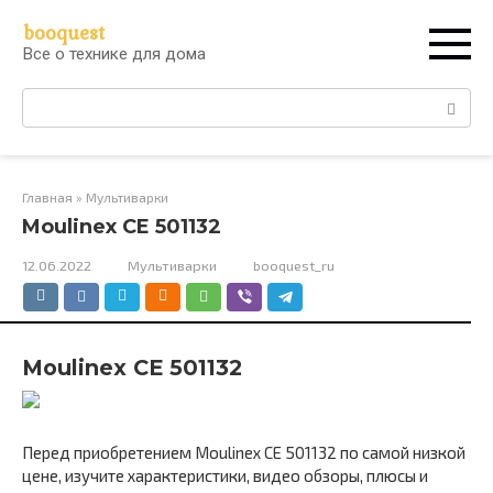
Перейти
booquest
к
Все о технике для дома
контенту
Поиск:
Главная
»
Мультиварки
Moulinex CE 501132
12.06.2022
Мультиварки
booquest_ru
Moulinex CE 501132
Перед приобретением Moulinex CE 501132 по самой низкой
цене, изучите характеристики, видео обзоры, плюсы и