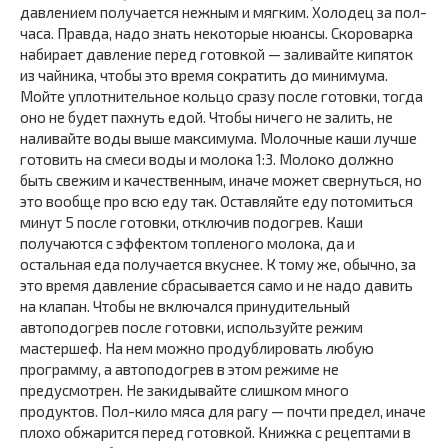
давлением получается нежным и мягким. Холодец за пол-
часа. Правда, надо знать некоторые нюансы. Скороварка
набирает давление перед готовкой — заливайте кипяток
из чайника, чтобы это время сократить до минимума.
Мойте уплотнительное кольцо сразу после готовки, тогда
оно не будет пахнуть едой. Чтобы ничего не залить, не
наливайте воды выше максимума. Молочные каши лучше
готовить на смеси воды и молока 1:3. Молоко должно
быть свежим и качественным, иначе может свернуться, но
это вообще про всю еду так. Оставляйте еду потомиться
минут 5 после готовки, отключив подогрев. Каши
получаются с эффектом топленого молока, да и
остальная еда получается вкуснее. К тому же, обычно, за
это время давление сбрасывается само и не надо давить
на клапан. Чтобы не включался принудительный
автоподогрев после готовки, используйте режим
мастершеф. На нем можно продублировать любую
программу, а автоподогрев в этом режиме не
предусмотрен. Не закидывайте слишком много
продуктов. Пол-кило мяса для рагу — почти предел, иначе
плохо обжарится перед готовкой. Книжка с рецептами в