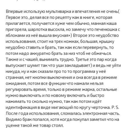
Впервые использую мультиварка и впечатления не очень(
Первое это, делая все по рецепту как в книге, которая
прилагается, получается хуже чем обычно, манная каша
пригорела, шарлотка высохла, но замечу что печенюшка с
яблоками из неё вышла вкусная×) Второе это неудобство
использования, стоит на трех ножках, большая, крышку
неудобно ставить и брать, так как если перевернуть, то
потом надо аккуратно брать за низ чтоб не обжечься.
Также и с чашей, вынимать трудно. Третье это пар когда
выпускает шумит так что уши закладывает) и ведь не уйти
никуда, ну и как сказали про то то программа у неё
странная, нет кнопки выключения и она всегда в режиме
ожидания, потом все функции что нажали нельзя
регулировать время, только в режиме жарка, остальные
нужно выключать и по новому включать и быстро
нажимать то сколько нужно, так как потом идёт
идентификация в виде мигающий по кругу черточка. P. S.
После года использования, сломалась электронная часть.
Видимо брак попался, хотя когда покупал заметил что на
уценке такой же товар стоял.