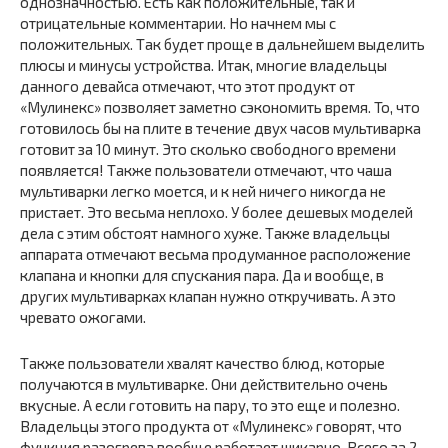
однозначностью. Есть как положительные, так и
отрицательные комментарии. Но начнем мы с
положительных. Так будет проще в дальнейшем выделить
плюсы и минусы устройства. Итак, многие владельцы
данного девайса отмечают, что этот продукт от
«Мулинекс» позволяет заметно сэкономить время. То, что
готовилось бы на плите в течение двух часов мультиварка
готовит за 10 минут. Это сколько свободного времени
появляется! Также пользователи отмечают, что чаша
мультиварки легко моется, и к ней ничего никогда не
пристает. Это весьма неплохо. У более дешевых моделей
дела с этим обстоят намного хуже. Также владельцы
аппарата отмечают весьма продуманное расположение
клапана и кнопки для спускания пара. Да и вообще, в
других мультиварках клапан нужно откручивать. А это
чревато ожогами.
Также пользователи хвалят качество блюд, которые
получаются в мультиварке. Они действительно очень
вкусные. А если готовить на пару, то это еще и полезно.
Владельцы этого продукта от «Мулинекс» говорят, что
функция разогрева вообще работает шикарно. Всего за 2