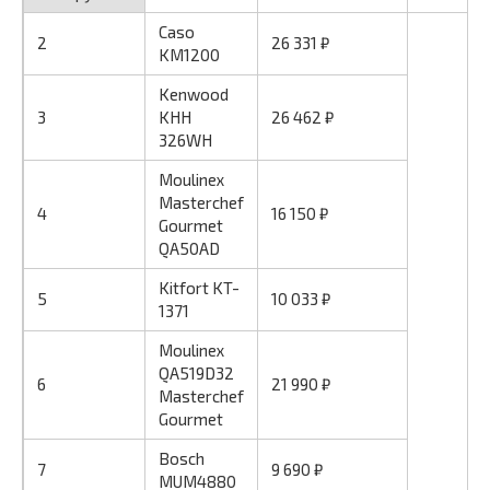
Caso
2
26 331 ₽
KM1200
Kenwood
3
KHH
26 462 ₽
326WH
Moulinex
Masterchef
4
16 150 ₽
Gourmet
QA50AD
Kitfort KT-
5
10 033 ₽
1371
Moulinex
QA519D32
6
21 990 ₽
Masterchef
Gourmet
Bosch
7
9 690 ₽
MUM4880