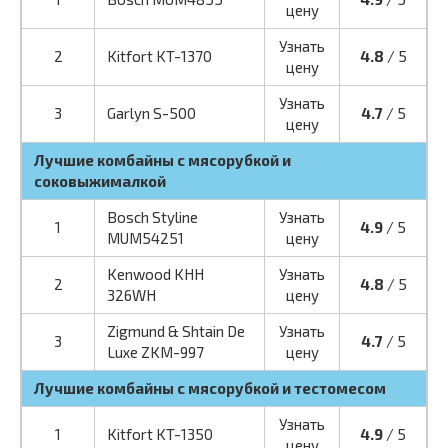
цену
Узнать
2
Kitfort KT-1370
4.8
/ 5
цену
Узнать
3
Garlyn S-500
4.7
/ 5
цену
Лучшие комбайны с мясорубкой и
соковыжималкой
Bosch Styline
Узнать
1
4.9
/ 5
MUM54251
цену
Kenwood KHH
Узнать
2
4.8
/ 5
326WH
цену
Zigmund & Shtain De
Узнать
3
4.7
/ 5
Luxe ZKM-997
цену
Лучшие комбайны с мясорубкой и тестомесом
Узнать
1
Kitfort KT-1350
4.9
/ 5
цену