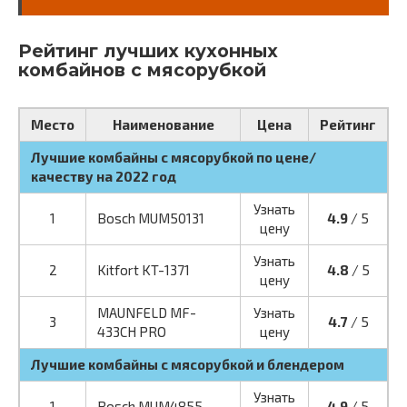
Рейтинг лучших кухонных
комбайнов с мясорубкой
Место
Наименование
Цена
Рейтинг
Лучшие комбайны с мясорубкой по цене/
качеству на 2022 год
Узнать
1
Bosch MUM50131
4.9
/ 5
цену
Узнать
2
Kitfort KT-1371
4.8
/ 5
цену
MAUNFELD MF-
Узнать
3
4.7
/ 5
433CH PRO
цену
Лучшие комбайны с мясорубкой и блендером
Узнать
1
Bosch MUM4855
4.9
/ 5