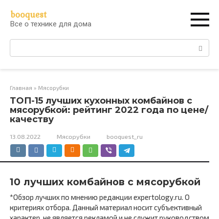
Перейти
booquest
к
Все о технике для дома
контенту
Поиск:
Главная
»
Мясорубки
ТОП-15 лучших кухонных комбайнов с
мясорубкой: рейтинг 2022 года по цене/
качеству
13.08.2022
Мясорубки
booquest_ru
10 лучших комбайнов с мясорубкой
*Обзор лучших по мнению редакции expertology.ru. О
критериях отбора. Данный материал носит субъективный
характер, не является рекламой и не служит руководством