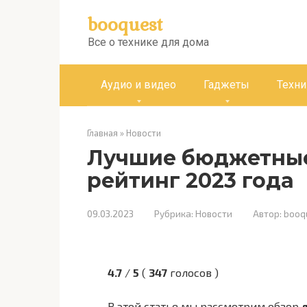
Перейти
booquest
к
контенту
Все о технике для дома
Аудио и видео
Гаджеты
Техни
Главная
»
Новости
Лучшие бюджетные
рейтинг 2023 года
09.03.2023
Рубрика:
Новости
Автор:
booq
4.7
/
5
(
347
голосов
)
В этой статье мы рассмотрим обзор