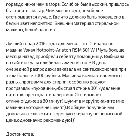
гораздо ниже чем в море. Еслиб он был высокий, пришлось
бы ставить фильтр. Чем мягче вода, чем белье
отстирывается лучше. Где что должно быть покрашено в
белый цвет непонятно. Внешний материал стиральной
машины, белый пластик.
Лучший товар 2016 года для меня – это Стиральная
машина Узкая Hotpoint-Ariston RSM 601 W ! Чуть больше
месяца назад приобрели себе эту помощницу. Выбирала
на сайте и сразу влюбилась именно в неё.В день
очередной распродажи заказала на сайте,сэкономив при
этом больше 3000 рублей. Машинка компактная,много
разных программ для стирки (особенно радуют
программы «пуховики»,»быстрая стирка 30″,»удаление
пятен экспресс»,»антиаллергия». Отстирывает
отлично(даже за 30 минут),шумит в меру(покажите мне
машинки которые не шумят).В общем,покупкой мы
довольны,если хотите хорошую стиралку по невысокой
цене,однозначно рекомендую!))
Достоинства: