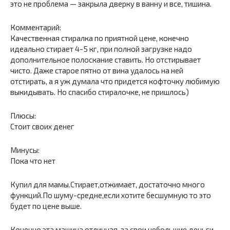
это не проблема — закрыла дверку в ванну и все, тишина.
Комментарий:
Качественная стиралка по приятной цене, конечно
идеально стирает 4-5 кг, при полной загрузке надо
дополнительное полоскание ставить. Но отстирывает
чисто. Даже старое пятно от вина удалось на ней
отстирать, а я уж думала что придется кофточку любимую
выкидывать. Но спасибо стиралочке, не пришлось)
Плюсы:
Стоит своих денег
Минусы:
Пока что нет
Купил для мамы.Стирает,отжимает, достаточно много
функций.По шуму-средне,если хотите бесшумную то это
будет по цене выше.
Конечно эта машина отличная, за свои небольшие деньги