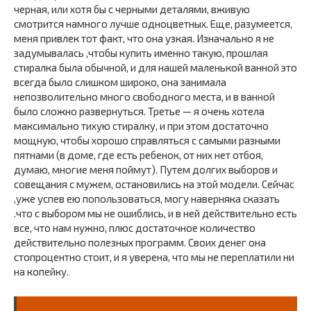
черная, или хотя бы с черными деталями, вживую
смотрится намного лучше одноцветных. Еще, разумеется,
меня привлек тот факт, что она узкая. Изначально я не
задумывалась ,чтобы купить именно такую, прошлая
стиралка была обычной, и для нашей маленькой ванной это
всегда было слишком широко, она занимала
непозволительно много свободного места, и в ванной
было сложно развернуться. Третье — я очень хотела
максимально тихую стиралку, и при этом достаточно
мощную, чтобы хорошо справляться с самыми разными
пятнами (в доме, где есть ребенок, от них нет отбоя,
думаю, многие меня поймут). Путем долгих выборов и
совещания с мужем, остановились на этой модели. Сейчас
,уже успев ею попользоваться, могу наверняка сказать
.что с выбором мы не ошиблись, и в ней действительно есть
все, что нам нужно, плюс достаточное количество
действительно полезных программ. Своих денег она
стопроцентно стоит, и я уверена, что мы не переплатили ни
на копейку.