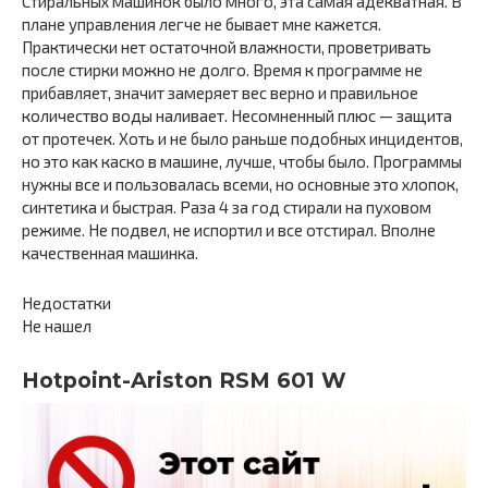
Стиральных машинок было много, эта самая адекватная. В
плане управления легче не бывает мне кажется.
Практически нет остаточной влажности, проветривать
после стирки можно не долго. Время к программе не
прибавляет, значит замеряет вес верно и правильное
количество воды наливает. Несомненный плюс — защита
от протечек. Хоть и не было раньше подобных инцидентов,
но это как каско в машине, лучше, чтобы было. Программы
нужны все и пользовалась всеми, но основные это хлопок,
синтетика и быстрая. Раза 4 за год стирали на пуховом
режиме. Не подвел, не испортил и все отстирал. Вполне
качественная машинка.
Недостатки
Не нашел
Hotpoint-Ariston RSM 601 W