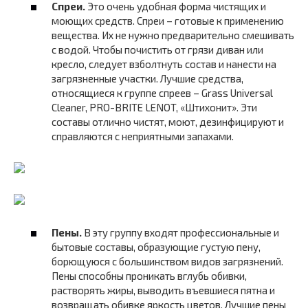
Спреи.
Это очень удобная форма чистящих и
моющих средств. Спреи – готовые к применению
вещества. Их не нужно предварительно смешивать
с водой. Чтобы почистить от грязи диван или
кресло, следует взболтнуть состав и нанести на
загрязненные участки. Лучшие средства,
относящиеся к группе спреев – Grass Universal
Cleaner, PRO-BRITE LENOT, «Штихонит». Эти
составы отлично чистят, моют, дезинфицируют и
справляются с неприятными запахами.
Пены.
В эту группу входят профессиональные и
бытовые составы, образующие густую пену,
борющуюся с большинством видов загрязнений.
Пены способны проникать вглубь обивки,
растворять жиры, выводить въевшиеся пятна и
возвращать обивке яркость цветов. Лучшие пены