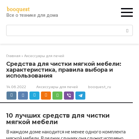
Перейти
booquest
к
Все о технике для дома
контенту
Поиск:
Главная
»
Аксессуары для печей
Средства для чистки мягкой мебели:
характеристика, правила выбора и
использования
14.06.2022
Аксессуары для печей
booquest_ru
10 лучших средств для чистки
мягкой мебели
В каждом доме находится не менее одного комплекта
мягкой мебели. В редких случаях она служит исправно