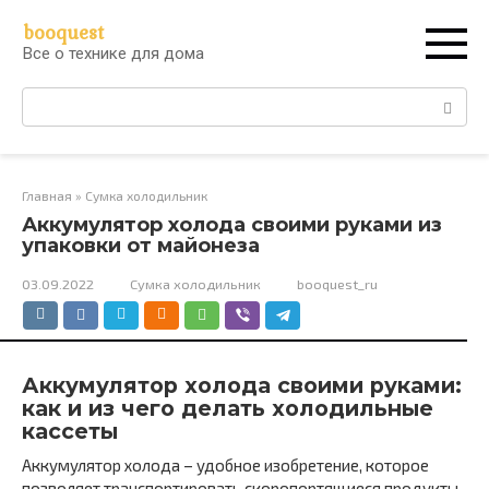
Перейти
booquest
к
Все о технике для дома
контенту
Поиск:
Главная
»
Сумка холодильник
Аккумулятор холода своими руками из
упаковки от майонеза
03.09.2022
Сумка холодильник
booquest_ru
Аккумулятор холода своими руками:
как и из чего делать холодильные
кассеты
Аккумулятор холода – удобное изобретение, которое
позволяет транспортировать скоропортящиеся продукты